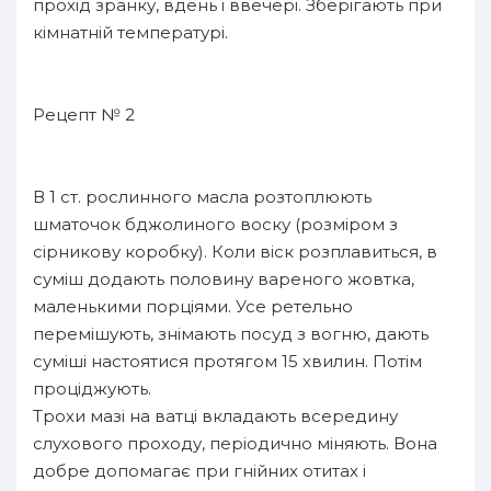
прохід зранку, вдень і ввечері. Зберігають при
кімнатній температурі.
Рецепт № 2
В 1 ст. рослинного масла розтоплюють
шматочок бджолиного воску (розміром з
сірникову коробку). Коли віск розплавиться, в
суміш додають половину вареного жовтка,
маленькими порціями. Усе ретельно
перемішують, знімають посуд з вогню, дають
суміші настоятися протягом 15 хвилин. Потім
проціджують.
Трохи мазі на ватці вкладають всередину
слухового проходу, періодично міняють. Вона
добре допомагає при гнійних отитах і