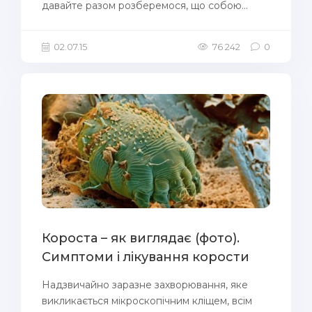
давайте разом розберемося, що собою...
02.07.15
76 242
0
Короста – як виглядає (фото).
Симптоми і лікування корости
Надзвичайно заразне захворювання, яке
викликається мікроскопічним кліщем, всім