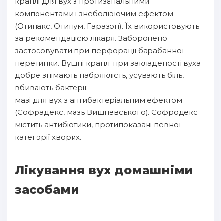
краплі для вух з протизапальними
компонентами і знеболюючим ефектом
(Отипакс, Отинум, Гаразон). Їх використовують
за рекомендацією лікаря. Заборонено
застосовувати при перфорації барабанної
перетинки. Вушні краплі при закладеності вуха
добре знімають набряклість, усувають біль,
вбивають бактерії;
мазі для вух з антибактеріальним ефектом
(Софрадекс, мазь Вишневського). Софродекс
містить антибіотики, протипоказані певної
категорії хворих.
Лікування вух домашніми
засобами