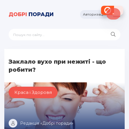
×
ДОБРІ
ПОРАДИ
Авторизація
Заклало вухо при нежиті - що
робити?
Краса і Здоровя
Редакція «Добрі поради»