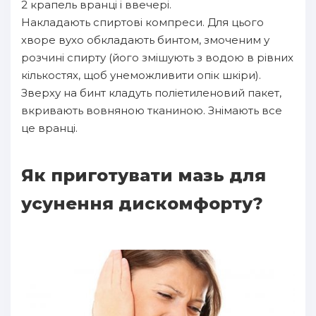
2 крапель вранці і ввечері.
Накладають спиртові компреси. Для цього
хворе вухо обкладають бинтом, змоченим у
розчині спирту (його змішують з водою в рівних
кількостях, щоб унеможливити опік шкіри).
Зверху на бинт кладуть поліетиленовий пакет,
вкривають вовняною тканиною. Знімають все
це вранці.
Як приготувати мазь для
усунення дискомфорту?