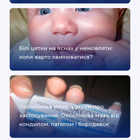
Білі цятки на яснах у немовляти:
коли варто хвилюватися?
Оксолінова мазь: відгуки про
застосування. Оксолінова мазь від
кондилом, папілом і бородавок