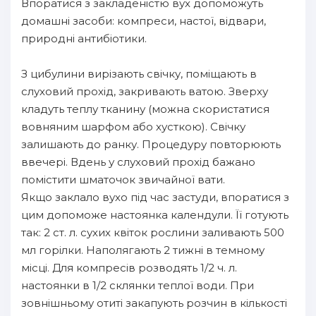
Впоратися з закладеністю вух допоможуть
домашні засоби: компреси, настої, відвари,
природні антибіотики.
З цибулини вирізають свічку, поміщають в
слуховий прохід, закривають ватою. Зверху
кладуть теплу тканину (можна скористатися
вовняним шарфом або хусткою). Свічку
залишають до ранку. Процедуру повторюють
ввечері. Вдень у слуховий прохід бажано
помістити шматочок звичайної вати.
Якщо заклало вухо під час застуди, впоратися з
цим допоможе настоянка календули. Її готують
так: 2 ст. л. сухих квіток рослини заливають 500
мл горілки. Наполягають 2 тижні в темному
місці. Для компресів розводять 1/2 ч. л.
настоянки в 1/2 склянки теплої води. При
зовнішньому отиті закапують розчин в кількості