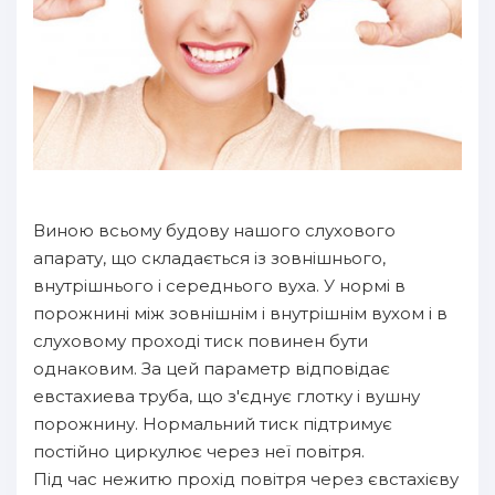
Виною всьому будову нашого слухового
апарату, що складається із зовнішнього,
внутрішнього і середнього вуха. У нормі в
порожнині між зовнішнім і внутрішнім вухом і в
слуховому проході тиск повинен бути
однаковим. За цей параметр відповідає
евстахиева труба, що з'єднує глотку і вушну
порожнину. Нормальний тиск підтримує
постійно циркулює через неї повітря.
Під час нежитю прохід повітря через євстахієву