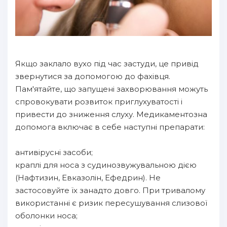
Якщо заклало вухо під час застуди, це привід
звернутися за допомогою до фахівця.
Пам'ятайте, що запущені захворювання можуть
спровокувати розвиток приглухуватості і
привести до зниження слуху. Медикаментозна
допомога включає в себе наступні препарати:
антивірусні засоби;
краплі для носа з судинозвужувальною дією
(Нафтизин, Евказолін, Ефедрин). Не
застосовуйте їх занадто довго. При тривалому
використанні є ризик пересушування слизової
оболонки носа;