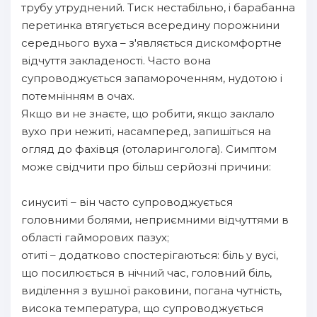
трубу утруднений. Тиск нестабільно, і барабанна
перетинка втягується всередину порожнини
середнього вуха – з'являється дискомфортне
відчуття закладеності. Часто вона
супроводжується запамороченням, нудотою і
потемнінням в очах.
Якщо ви не знаєте, що робити, якщо заклало
вухо при нежиті, насамперед, запишіться на
огляд до фахівця (отоларинголога). Симптом
може свідчити про більш серйозні причини:
синуситі – він часто супроводжується
головними болями, неприємними відчуттями в
області гайморових пазух;
отиті – додатково спостерігаються: біль у вусі,
що посилюється в нічний час, головний біль,
виділення з вушної раковини, погана чутність,
висока температура, що супроводжується