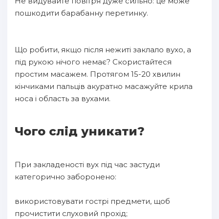
Не видувайте повітря дуже сильно: це може
пошкодити барабанну перетинку.
Що робити, якщо після нежиті заклало вухо, а
під рукою нічого немає? Скористайтеся
простим масажем. Протягом 15-20 хвилин
кінчиками пальців акуратно масажуйте крила
носа і область за вухами.
Чого слід уникати?
При закладеності вух під час застуди
категорично заборонено:
використовувати гострі предмети, щоб
прочистити слуховий прохід;