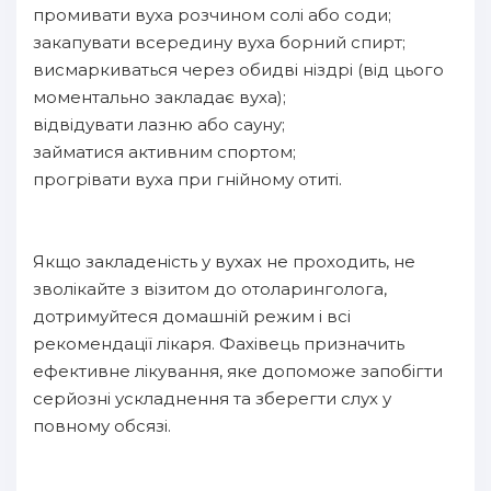
промивати вуха розчином солі або соди;
закапувати всередину вуха борний спирт;
висмаркиваться через обидві ніздрі (від цього
моментально закладає вуха);
відвідувати лазню або сауну;
займатися активним спортом;
прогрівати вуха при гнійному отиті.
Якщо закладеність у вухах не проходить, не
зволікайте з візитом до отоларинголога,
дотримуйтеся домашній режим і всі
рекомендації лікаря. Фахівець призначить
ефективне лікування, яке допоможе запобігти
серйозні ускладнення та зберегти слух у
повному обсязі.