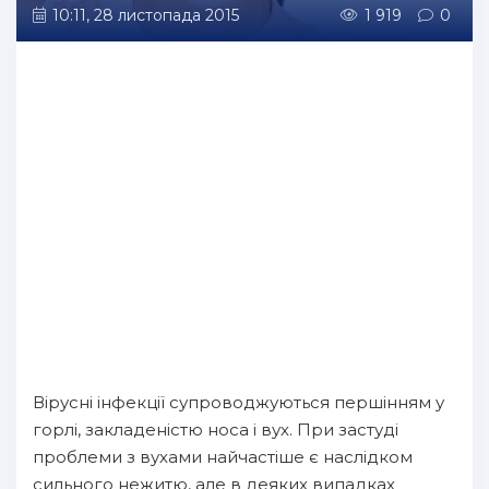
10:11, 28 листопада 2015
1 919
0
Вірусні інфекції супроводжуються першінням у
горлі, закладеністю носа і вух. При застуді
проблеми з вухами найчастіше є наслідком
сильного нежитю, але в деяких випадках