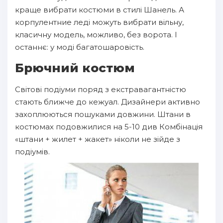
краще вибрати костюми в стилі Шанель. А
корпулентние леді можуть вибрати вільну,
класичну модель, можливо, без ворота. І
останнє: у моді багатошаровість.
Брючний костюм
Світові подіуми поряд з екстравагантністю
стають ближче до кежуал. Дизайнери активно
захоплюються пошуками довжини. Штани в
костюмах подовжилися на 5-10 див Комбінація
«штани + жилет + жакет» ніколи не зійде з
подіумів.