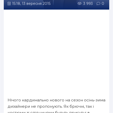
15:18, 13 вересня 2015
3 993
0
Нічого кардинально нового на сезон осінь-зима
дизайнери не пропонують. Як брючні, так і
костюми зі спідницями будуть присутні в