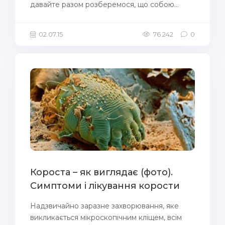
давайте разом розберемося, що собою...
02.07.15
76 242
0
Короста – як виглядає (фото).
Симптоми і лікування корости
Надзвичайно заразне захворювання, яке
викликається мікроскопічним кліщем, всім