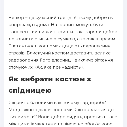
Велюр – це сучасний тренд. У ньому добре і в
спортзалі, і вдома. На тканині можуть бути
нанесені і вишивки, і принти. Такі наряди добре
доповнити стильною сумкою, а також шарфом.
Елегантності костюмах додають вкраплення
стразів. Блискучий костюм доставить велике
задоволення його власниці і викличе зітхання
оточуючих: «Ах, яка принадність!».
Як вибрати костюм з
спідницею
Які речі є базовими в жіночому гардеробі?
Модні жіночі ділові костюми. Які ставляться до
них вимоги? Вони добре сидять, престижні, але
між цими їх якостями та ціною не обов'язково