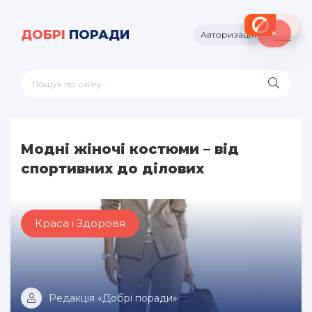
×
ДОБРІ
ПОРАДИ
Авторизація
Модні жіночі костюми – від
спортивних до ділових
Краса і Здоровя
Редакція «Добрі поради»