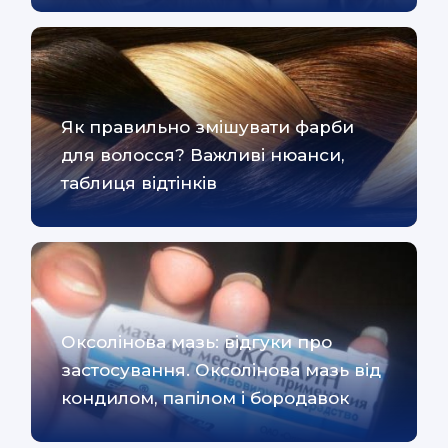
Як правильно змішувати фарби
для волосся? Важливі нюанси,
таблиця відтінків
Оксолінова мазь: відгуки про
застосування. Оксолінова мазь від
кондилом, папілом і бородавок