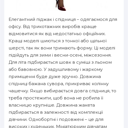
Елегантний піджак і спідниця – одягаємося для
офісу. Від трикотажних виробів краще
відмовитися як від недостатньо офіційних.
Кращі моделі шиються з тонкої або щільної
шерсті, так як вони тримають форму. Ці моделі
підійдуть для зими і весни-осені, міжсезоння.
Для літа підбирається шовк в суміші з льоном
або бавовною. У задушливому і жаркому
приміщенні буде дуже зручно. Довжина
спідниці бажана сувора, прикриває колінну
чашечку. Якщо вибирається довга спідниця, то
треба простежити, щоб вона не робила її
власницю крупніше. Довжина жакета
підбирається в залежності від комплекції
дівчини. Однобортні і подовжені – це для
високих і худеньких. Мініатюрним дівчатам