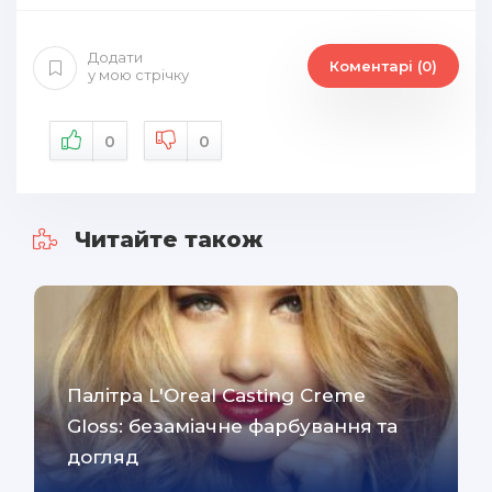
Додати
Коментарі (0)
у мою стрічку
0
0
Читайте також
Палітра L'Oreal Casting Creme
Gloss: безаміачне фарбування та
догляд