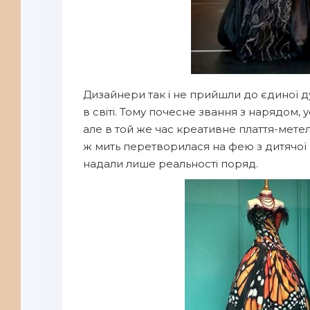
Дизайнери так і не прийшли до єдиної д
в світі. Тому почесне звання з нарядом,
але в той же час креативне плаття-метели
ж мить перетворилася на фею з дитячої ка
надали лише реальності поряд.