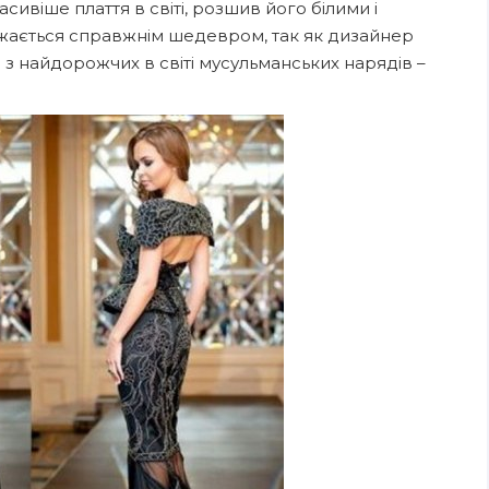
ивіше плаття в світі, розшив його білими і
жається справжнім шедевром, так як дизайнер
з найдорожчих в світі мусульманських нарядів –