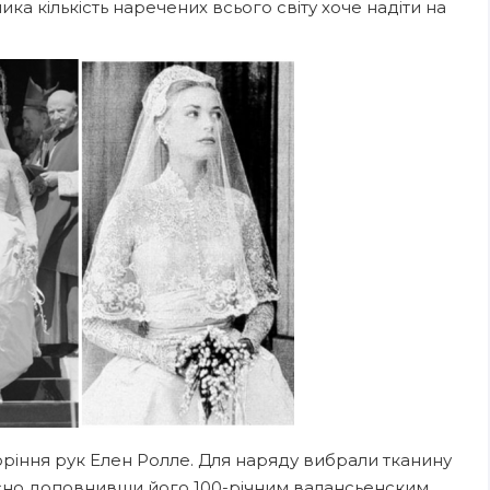
ка кількість наречених всього світу хоче надіти на
воріння рук Елен Ролле. Для наряду вибрали тканину
расно доповнивши його 100-річним валансьенским