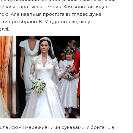
илася пара тисяч перлин. Хоч воно виглядає
огою. Але навіть ця простота виглядає дуже
ти про вбранні К. Міддлтон, яке, якщо
ллі.
м шлейфом і мереживними рукавами. У британців