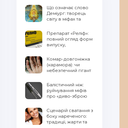
Що означає слово
Деміург: творець
світу в міфах та
фентезі
Препарат «Реліф»:
повний огляд форм
випуску,
властивостей та
правил
Комар-довгоніжка
застосування
(карамора): чи
небезпечний гігант
для людини?
Балістичний ніж:
руйнування міфів
про «диво-зброю
Сценарій сватання з
боку нареченого:
традиції, жарти та
сучасний підхід