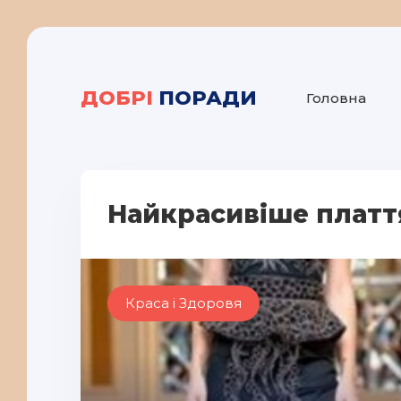
ДОБРІ
ПОРАДИ
Головна
Найкрасивіше плаття 
Краса і Здоровя