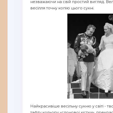
незважаючи на свій простий вигляд. Вели
весілля точну копію цього сукні.
Найкрасивіше весільну сукню у світі - т
тафту кольору «слонової кістки», прек