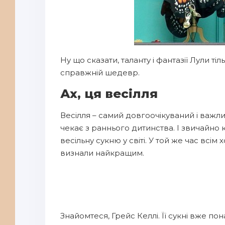
Ну що сказати, таланту і фантазії Лули т
справжній шедевр.
Ах, ця весілля
Весілля – самий довгоочікуваний і важлив
чекає з раннього дитинства. І звичайно 
весільну сукню у світі. У той же час всім 
визнали найкращим.
Знайомтеся, Грейс Келлі. Її сукні вже по