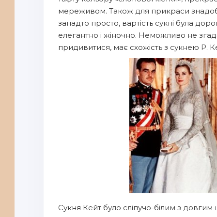
мереживом. Також для прикраси знадоб
занадто просто, вартість сукні була дор
елегантно і жіночно. Неможливо не згада
придивитися, має схожість з сукнею Р. Ке
Сукня Кейт було сліпучо-білим з довги