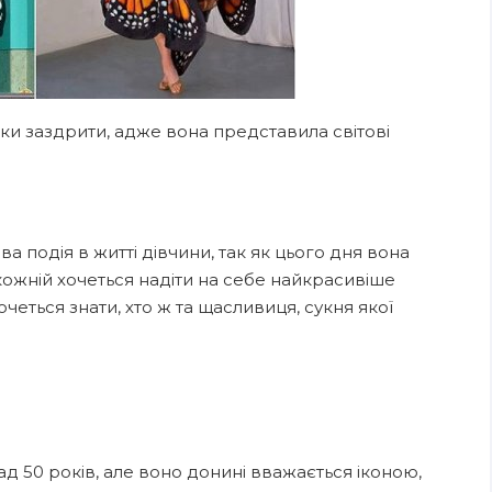
ільки заздрити, адже вона представила світові
а подія в житті дівчини, так як цього дня вона
кожній хочеться надіти на себе найкрасивіше
хочеться знати, хто ж та щасливиця, сукня якої
над 50 років, але воно донині вважається іконою,