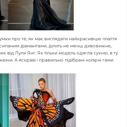
умки про те, як має виглядати найкрасивіше плаття
 усипаним діамантами, ділить не менш дивовижне,
к від Лули Янг. Як тільки модель одягла сукню, в ту
зки. А яскраві і правильно підібрані колірні гами