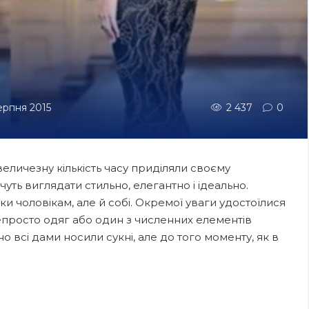
серпня 2015
2 437
0
величезну кількість часу приділяли своєму
уть виглядати стильно, елегантно і ідеально.
ки чоловікам, але й собі. Окремої уваги удостоїлися
непросто одяг або один з численних елементів
 всі дами носили сукні, але до того моменту, як в