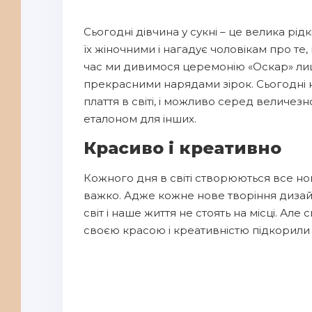
Сьогодні дівчина у сукні – це велика рід
їх жіночними і нагадує чоловікам про те,
час ми дивимося церемонію «Оскар» лиш
прекрасними нарядами зірок. Сьогодні к
плаття в світі, і можливо серед величезн
еталоном для інших.
Красиво і креативно
Кожного дня в світі створюються все нові
важко. Адже кожне нове творіння дизай
світ і наше життя не стоять на місці. Але
своєю красою і креативністю підкорили в