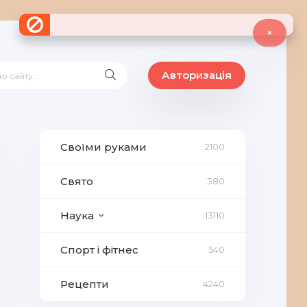
×
Авторизація
Своїми руками
2100
Свято
380
Наука
13110
Спорт і фітнес
540
Рецепти
4240