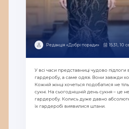
Редакція «Добрі поради»
15:31, 10 
У всі часи представниці чудово підлоги 
гардеробу, а саме одязі. Вони завжди хоч
Кожній жінці хочеться подобатися не тіль
сукні. На сьогоднішній день сукня – це 
гардеробу. Колись дуже давно абсолютно
їх гардеробі виявилися штани.