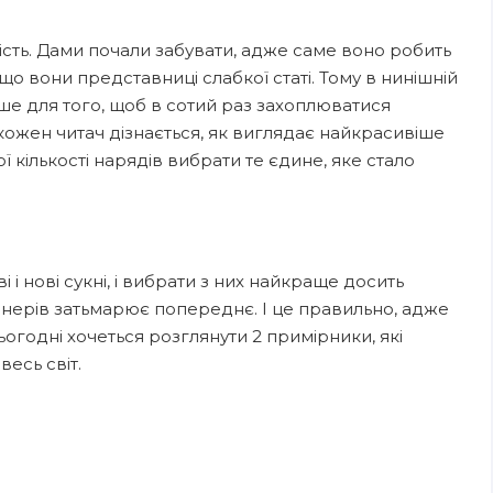
кість. Дами почали забувати, адже саме воно робить
 що вони представниці слабкої статі. Тому в нинішній
е для того, щоб в сотий раз захоплюватися
ожен читач дізнається, як виглядає найкрасивіше
ої кількості нарядів вибрати те єдине, яке стало
 і нові сукні, і вибрати з них найкраще досить
нерів затьмарює попереднє. І це правильно, адже
 сьогодні хочеться розглянути 2 примірники, які
есь світ.