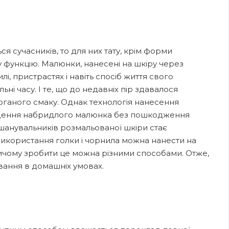
я сучасників, то для них тату, крім форми
 функцію. Малюнки, нанесені на шкіру через
і, пристрастях і навіть спосіб життя свого
ьні часу. І те, що до недавніх пір здавалося
оганого смаку. Однак технологія нанесення
дення набридлого малюнка без пошкодження
шанувальників розмальованої шкіри стає
 використання голки і чорнила можна нанести на
ричому зробити це можна різними способами. Отже,
вання в домашніх умовах.