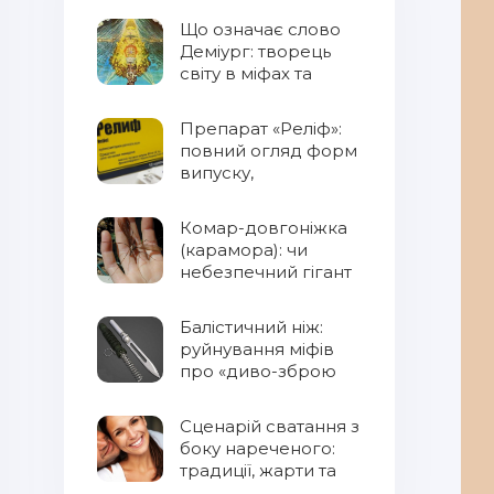
Що означає слово
Деміург: творець
світу в міфах та
фентезі
Препарат «Реліф»:
повний огляд форм
випуску,
властивостей та
правил
Комар-довгоніжка
застосування
(карамора): чи
небезпечний гігант
для людини?
Балістичний ніж:
руйнування міфів
про «диво-зброю
Сценарій сватання з
боку нареченого:
традиції, жарти та
сучасний підхід