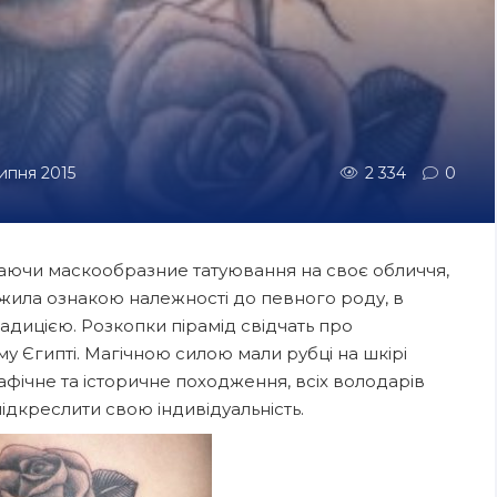
липня 2015
2 334
0
даючи маскообразние татуювання на своє обличчя,
ужила ознакою належності до певного роду, в
дицією. Розкопки пірамід свідчать про
 Єгипті. Магічною силою мали рубці на шкірі
фічне та історичне походження, всіх володарів
ідкреслити свою індивідуальність.