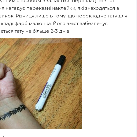
упним способом вважається переклад певної
ня нагадує переказні наклейки, які знаходяться в
инок. Різниця лише в тому, що перекладне тату для
складі фарб малюнка. Його зміст забезпечує
ся тату не більше 2-3 днів.