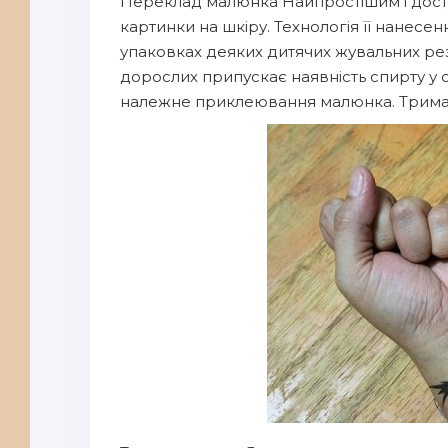
Переклад малюнка Найпростішим і дост
картинки на шкіру. Технологія її нанесен
упаковках деяких дитячих жувальних рез
дорослих припускає наявність спирту у 
належне приклеювання малюнка. Тримаєть