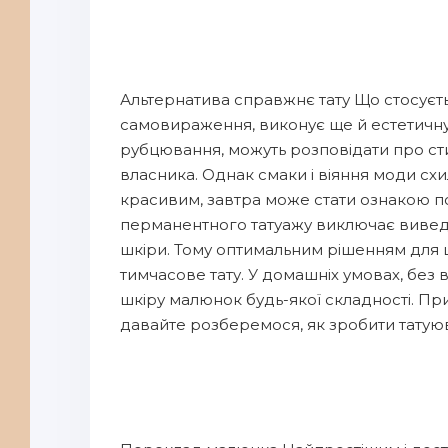
Альтернатива справжнє тату Що стосуєтьс
самовираження, виконує ще й естетичну
рубцювання, можуть розповідати про стил
власника. Однак смаки і віяння моди схил
красивим, завтра може стати ознакою п
перманентного татуажу виключає виве
шкіри. Тому оптимальним рішенням для 
тимчасове тату. У домашніх умовах, без
шкіру малюнок будь-якої складності. П
давайте розберемося, як зробити татую