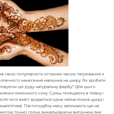
на свою популярність останнім часом, татуювання з
езпечного нанесення малюнка на шкіру. Як зробити
товуючи цю руду натуральну фарбу? Для цього
клянки лимонного соку. Суміш поміщають в плівку і
ісля чого вміст додається одна чайна ложка цукру і
евкаліптова). Пастоподібну масу залишають ще на
могою тонкої голки, вимальовуючи витончені лінії