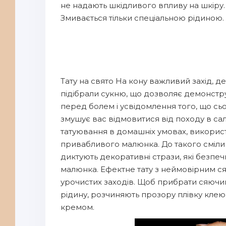
не надають шкідливого впливу на шкіру. П
Змивається тільки спеціальною рідиною. 
Тату на свято На кону важливий захід, 
підібрали сукню, що дозволяє демонстр
перед болем і усвідомлення того, що с
змушує вас відмовитися від походу в сал
татуювання в домашніх умовах, викори
привабливого малюнка. До такого сміли
диктують декоративні стрази, які безпе
малюнка. Ефектне тату з неймовірним ся
урочистих заходів. Щоб прибрати сяючи
рідину, розчиняють прозору плівку клею
кремом.