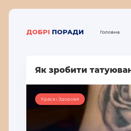
ДОБРІ
ПОРАДИ
Головна
Як зробити татуюва
Краса і Здоровя