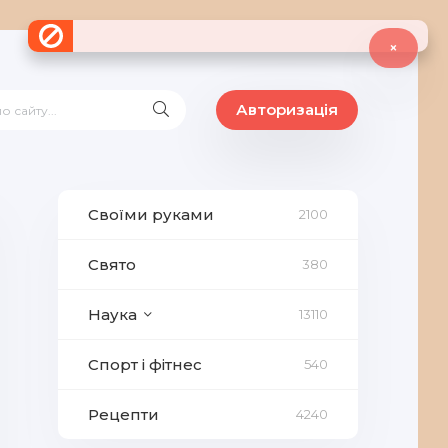
×
Авторизація
Своїми руками
2100
Свято
380
Наука
13110
Спорт і фітнес
540
Рецепти
4240