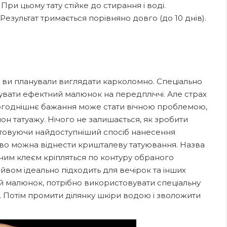
ри цьому тату стійке до стирання і воді.
Результат тримається порівняно довго (до 10 днів).
де ви планували виглядати карколомно. Спеціально
увати ефектний малюнок на передпліччі. Але страх
ьогоднішнє бажання може стати вічною проблемою,
он татуажу. Нічого не залишається, як зробити
стовуючи найдоступніший спосіб нанесення
во можна віднести кришталеву татуювання. Назва
чним клеєм кріпляться по контуру обраного
йвом ідеально підходить для вечірок та інших
й малюнок, потрібно використовувати спеціальну
. Потім промити ділянку шкіри водою і зволожити