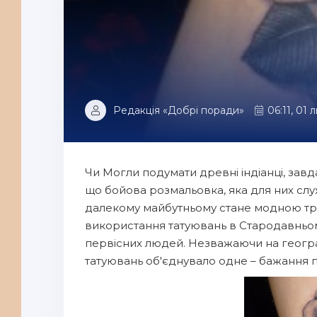
Редакція «Добрі поради»
06:11, 01 
Чи Могли подумати древні індіанці, зав
що бойова розмальовка, яка для них сл
далекому майбутньому стане модною тра
використання татуювань в Стародавньому
первісних людей. Незважаючи на геогра
татуювань об'єднувало одне – бажання п