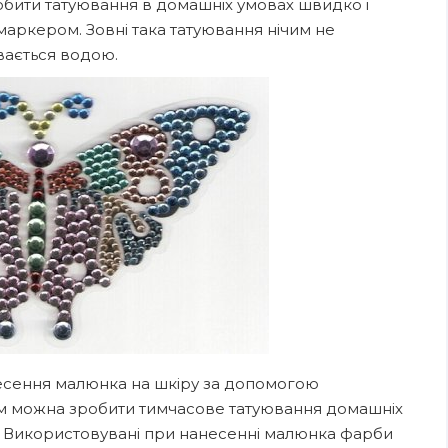
обити татуювання в домашніх умовах швидко і
маркером. Зовні така татуювання нічим не
ивається водою.
есення малюнка на шкіру за допомогою
ом можна зробити тимчасове татуювання домашніх
. Використовувані при нанесенні малюнка фарби