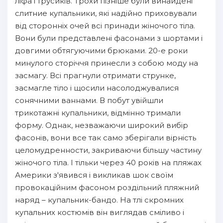
ліфа і трусиків. Трохи пізніше були винайдені
слитние купальники, які надійно приховували
від сторонніх очей всі принади жіночого тіла.
Вони були представлені фасонами з шортами і
довгими обтягуючими брюками. 20-е роки
минулого сторіччя принесли з собою моду на
засмагу. Всі прагнули отримати струнке,
засмагле тіло і щосили насолоджувалися
сонячними ваннами. В побут увійшли
трикотажні купальники, відмінно тримали
форму. Однак, незважаючи широкий вибір
фасонів, вони все так само зберігали вірність
целомудренности, закриваючи більшу частину
жіночого тіла. І тільки через 40 років на пляжах
Америки з'явився і викликав шок своїм
провокаційним фасоном роздільний пляжний
наряд – купальник-бандо. На тлі скромних
купальних костюмів він виглядав сміливо і