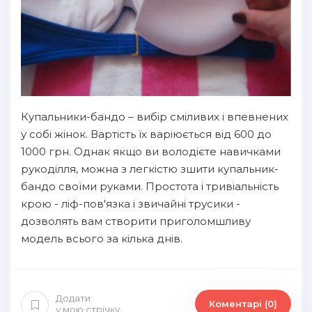
Купальники-бандо – вибір сміливих і впевнених
у собі жінок. Вартість їх варіюється від 600 до
1000 грн. Однак якщо ви володієте навичками
рукоділля, можна з легкістю зшити купальник-
бандо своїми руками. Простота і тривіальність
крою - ліф-пов'язка і звичайні трусики -
дозволять вам створити приголомшливу
модель всього за кілька днів.
Додати
Коментарі (0)
у мою стрічку