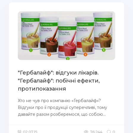
"Гербалайф": відгуки лікарів.
"Гербалайф": побічні ефекти,
протипоказання
Хто не чув про компанію «Гербалайф»?
Відгуки про її продукції суперечливі, тому
давайте разом розберемося, що собою...
02.07.15
76 244
0