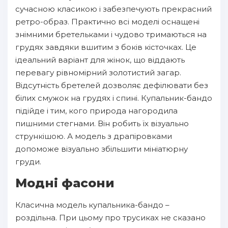
сучасною класикою і забезпечують прекрасний
ретро-образ. Практично всі моделі оснащені
знімними бретельками і чудово тримаються на
грудях завдяки вшитим з боків кісточках. Це
ідеальний варіант для жінок, що віддають
перевагу рівномірний золотистий загар.
Відсутність бретелей дозволяє дефілювати без
білих смужок на грудях і спині. Купальник-бандо
підійде і тим, кого природа нагородила
пишними стегнами. Він робить їх візуально
стрункішою. А модель з драпіровками
допоможе візуально збільшити мініатюрну
груди.
Модні фасони
Класична модель купальника-бандо –
роздільна. При цьому про трусиках не сказано