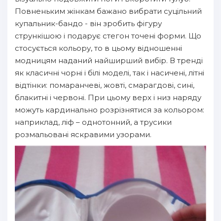
Повненьким жінкам бажано вибрати суцільний
купальник-бандо - він зробить фігуру
стрункішою і подарує стегон точені форми. Що
стосується кольору, то в цьому відношенні
модницям наданий найширший вибір. В тренді
як класичні чорні і білі моделі, так і насичені, літні
відтінки: помаранчеві, жовті, смарагдові, сині,
блакитні і червоні. При цьому верх і низ наряду
можуть кардинально розрізнятися за кольором:
наприклад, ліф – однотонний, а трусики
розмальовані яскравими узорами.