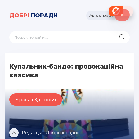
×
ДОБРІ
ПОРАДИ
Авторизація
Купальник-бандо: провокаційна
класика
Краса і Здоровя
Редакція «Добрі поради»