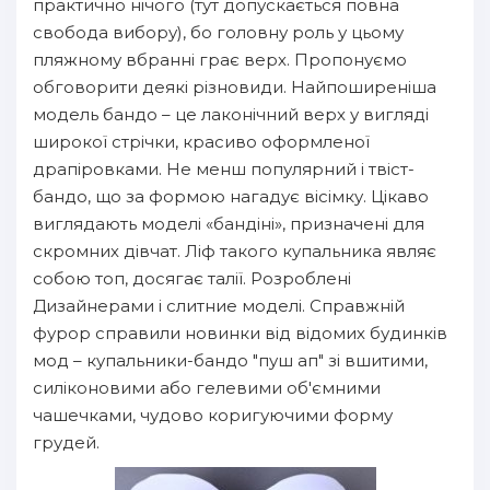
практично нічого (тут допускається повна
свобода вибору), бо головну роль у цьому
пляжному вбранні грає верх. Пропонуємо
обговорити деякі різновиди. Найпоширеніша
модель бандо – це лаконічний верх у вигляді
широкої стрічки, красиво оформленої
драпіровками. Не менш популярний і твіст-
бандо, що за формою нагадує вісімку. Цікаво
виглядають моделі «бандіні», призначені для
скромних дівчат. Ліф такого купальника являє
собою топ, досягає талії. Розроблені
Дизайнерами і слитние моделі. Справжній
фурор справили новинки від відомих будинків
мод – купальники-бандо "пуш ап" зі вшитими,
силіконовими або гелевими об'ємними
чашечками, чудово коригуючими форму
грудей.