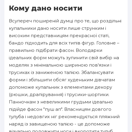
Кому дано носити
Всупереч поширеній думці про те, що роздільні
купальники дано носити лише струнким і
високим представницям прекрасної статі,
бандо підходить для всіх типів фігур. Головне –
правильно підібрати фасон. Володарки
ідеальних форм можуть зупинити свій вибір на
моделях з мінімальною шириною пов'язки і
трусиках із заниженою талією. Збалансувати
форми і збільшити обсяг худеньким дівчатам
допоможе купальник з елементами декору
(рюшки, драпірування) і трусики-шортики.
Панночкам з невеликими грудьми ідеально
підійде фасон "пуш ап". Власницям довгого
тулуба і недовгих ніг рекомендується пляжний
наряд із завищеною талією - це допоможе
візуально подовжити ноги і вкоротити тулуб.