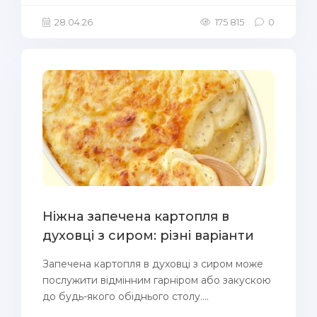
28.04.26
175 815
0
Ніжна запечена картопля в
духовці з сиром: різні варіанти
Запечена картопля в духовці з сиром може
послужити відмінним гарніром або закускою
до будь-якого обіднього столу....