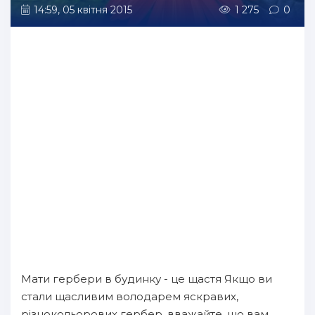
14:59, 05 квітня 2015
1 275
0
Мати гербери в будинку - це щастя Якщо ви
стали щасливим володарем яскравих,
різнокольорових гербер, вважайте, що вам