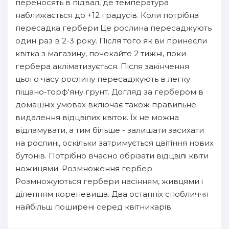
переносять в підвал, де температура
наближається до +12 градусів. Коли потрібна
пересадка гербери Це рослина пересаджують
один раз в 2-3 року. Після того як ви принесли
квітка з магазину, почекайте 2 тижні, поки
гербера акліматизується. Після закінчення
цього часу рослину пересаджують в легку
піщано-торф'яну грунт. Догляд за гербером в
домашніх умовах включає також правильне
видалення відцвілих квіток. Їх не можна
відламувати, а тим більше - залишати засихати
на рослині, оскільки затримується цвітіння нових
бутонів. Потрібно вчасно обрізати відцвілі квіти
ножицями. Розмноження гербер
Розмножуються гербери насінням, живцями і
діленням кореневища. Два останніх спобличчя
найбільш поширені серед квітникарів.