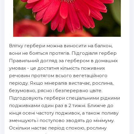
Влітку гербери можна виносити на балкон,
вони не бояться протягів. Підгодівля гербер
Правильний догляд за гербером в домашніх
умовах - це достатня кількість поживних
речовин протягом всього вегетаційного
періоду. Якщо мінералів вистачає, рослина,
безумовно, рясно і безперервно цвіте.
Підгодовують гербери спеціальними рідкими
подживками один раз в 2 тижні. Ближче до
кінця осені частоту подживок, а також поливу
зменшують і поступово зводять до мінімуму.
Оскільки настає період спокою, рослину