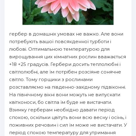
гербер в домашніх умовах не важко. Але вони
потребують вашої повсякденної турботи і
любові. Оптимальною температурою для
вирощування цих кімнатних рослин вважається
+18 +25 градусів. Гербери досить теплолюбні і
світлолюбні, але їм потрібен розсіяне сонячне
світло. Тому горщики з рослинами
розставляємо на південно-західному підвіконні.
На північному вікні вони можуть не випускати
квітконоси, бо світла їм буде не вистачати.
Взимку герберам необхідно давати період
спокою, оскільки цвітуть вони всю весну і осінь, і
поживних речовин і сил їм може не вистачати. У
період спокою температуру для утримання