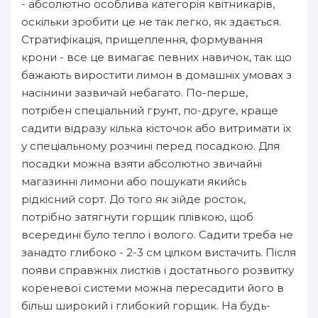
- абсолютно особлива категорія квітникарів,
оскільки зробити це не так легко, як здається.
Стратифікація, прищеплення, формування
крони - все це вимагає певних навичок, так що
бажають виростити лимон в домашніх умовах з
насінини зазвичай небагато. По-перше,
потрібен спеціальний грунт, по-друге, краще
садити відразу кілька кісточок або витримати їх
у спеціальному розчині перед посадкою. Для
посадки можна взяти абсолютно звичайні
магазинні лимони або пошукати якийсь
рідкісний сорт. До того як зійде росток,
потрібно затягнути горщик плівкою, щоб
всередині було тепло і волого. Садити треба не
занадто глибоко - 2-3 см цілком вистачить. Після
появи справжніх листків і достатнього розвитку
кореневої системи можна пересадити його в
більш широкий і глибокий горщик. На будь-