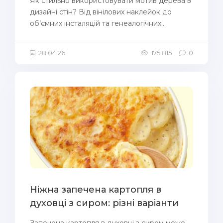
Як стильно використовувати мотив дерева в
дизайні стін? Від вінілових наклейок до
об’ємних інсталяцій та генеалогічних...
28.04.26
175 815
0
Ніжна запечена картопля в
духовці з сиром: різні варіанти