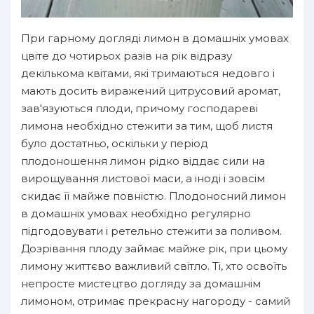
При гарному догляді лимон в домашніх умовах
цвіте до чотирьох разів на рік відразу
декількома квітами, які тримаються недовго і
мають досить виражений цитрусовий аромат,
зав'язуються плоди, причому господареві
лимона необхідно стежити за тим, щоб листя
було достатньо, оскільки у період
плодоношення лимон рідко віддає сили на
вирощування листової маси, а іноді і зовсім
скидає її майже повністю. Плодоносний лимон
в домашніх умовах необхідно регулярно
підгодовувати і ретельно стежити за поливом.
Дозрівання плоду займає майже рік, при цьому
лимону життєво важливий світло. Ті, хто освоїть
непросте мистецтво догляду за домашнім
лимоном, отримає прекрасну нагороду - самий