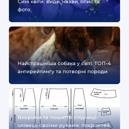
Сині квіти: види, назви, опис та
фото
Найстрашніша собака у світі: ТОП-4
антирейтингу та потворні породи
Викрійка та пошиття спідниці-
олівець своїми руками: покрокова