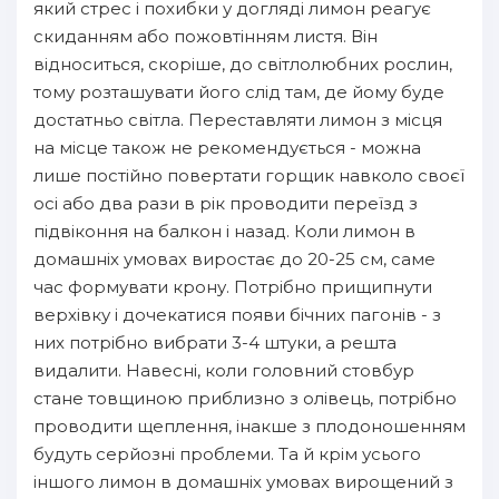
який стрес і похибки у догляді лимон реагує
скиданням або пожовтінням листя. Він
відноситься, скоріше, до світлолюбних рослин,
тому розташувати його слід там, де йому буде
достатньо світла. Переставляти лимон з місця
на місце також не рекомендується - можна
лише постійно повертати горщик навколо своєї
осі або два рази в рік проводити переїзд з
підвіконня на балкон і назад. Коли лимон в
домашніх умовах виростає до 20-25 см, саме
час формувати крону. Потрібно прищипнути
верхівку і дочекатися появи бічних пагонів - з
них потрібно вибрати 3-4 штуки, а решта
видалити. Навесні, коли головний стовбур
стане товщиною приблизно з олівець, потрібно
проводити щеплення, інакше з плодоношенням
будуть серйозні проблеми. Та й крім усього
іншого лимон в домашніх умовах вирощений з