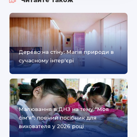
Читайте також
Дерево на стіну: Магія природи в
сучасному інтер'єрі
Малювання в ДНЗ на тему "Моя
сім'я": повний посібник для
вихователя у 2026 році