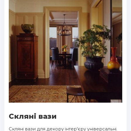
Скляні вази
Скляні вази для декору інтер'єру універсальні.