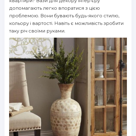
квартири? Вази для декору інтер'єру
допомагають легко впоратися з цією
проблемою. Вони бувають будь-якого стилю,
кольору і вартості. Навіть є можливість зробити
таку річ своїми руками.