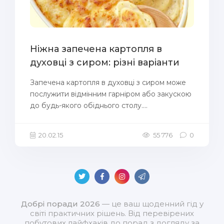
Ніжна запечена картопля в
духовці з сиром: різні варіанти
Запечена картопля в духовці з сиром може
послужити відмінним гарніром або закускою
до будь-якого обіднього столу....
20.02.15
55 776
0
Добрі поради 2026
— це ваш щоденний гід у
світі практичних рішень. Від перевірених
побутових лайфхаків до порад з догляду за