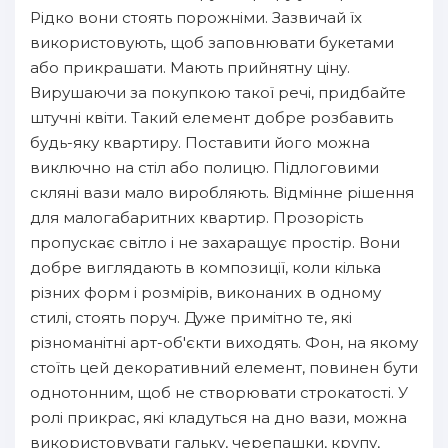
Рідко вони стоять порожніми. Зазвичай їх
використовують, щоб заповнювати букетами
або прикрашати. Мають прийнятну ціну.
Вирушаючи за покупкою такої речі, придбайте
штучні квіти. Такий елемент добре розбавить
будь-яку квартиру. Поставити його можна
виключно на стіл або полицю. Підлоговими
скляні вази мало виробляють. Відмінне рішення
для малогабаритних квартир. Прозорість
пропускає світло і не захаращує простір. Вони
добре виглядають в композиції, коли кілька
різних форм і розмірів, виконаних в одному
стилі, стоять поруч. Дуже примітно те, які
різноманітні арт-об'єкти виходять. Фон, на якому
стоїть цей декоративний елемент, повинен бути
однотонним, щоб не створювати строкатості. У
ролі прикрас, які кладуться на дно вази, можна
використовувати гальку, черепашки, крупу,