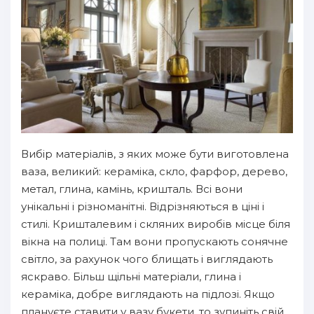
Вибір матеріалів, з яких може бути виготовлена
ваза, великий: кераміка, скло, фарфор, дерево,
метал, глина, камінь, кришталь. Всі вони
унікальні і різноманітні. Відрізняються в ціні і
стилі. Кришталевим і скляних виробів місце біля
вікна на полиці. Там вони пропускають сонячне
світло, за рахунок чого блищать і виглядають
яскраво. Більш щільні матеріали, глина і
кераміка, добре виглядають на підлозі. Якщо
плануєте ставити у вазу букети, то зупиніть свій