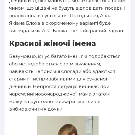
дівчинки. Адже майбутнє може скластися таким
чином, що ці дані не будуть відповідати посади і
положення в суспільстві. Погодьтеся, Алла
Яківна Блоха в скороченому варіанті буде
виглядати як А. Я. Блоха - не найкращий варіант.
Красиві жіночі імена
Безумовно, існує багато імен, які подобаються
або не подобаються своїм звучанням,
навівають неприємні спогади або здаються
старими і непривабливими для сучасної
дівчинки. Непроста ситуація виникає при
нареченні новонародженої: мама з татом
можуть грунтовно посваритися, лише
вибираючи ім'я дочки.