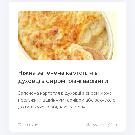
Ніжна запечена картопля в
духовці з сиром: різні варіанти
Запечена картопля в духовці з сиром може
послужити відмінним гарніром або закускою
до будь-якого обіднього столу....
20.02.15
55 777
0