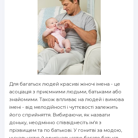
Для багатьох людей красиві жіночі імена - це
асоціація з приємними людьми, батьками або
знайомими. Також впливає на людей і вимова
імені - від мелодійності і чуттєвості залежить
його сприйняття. Вибираючи, як назвати
доньку, неодмінно співвіднесіть ім'я з
прізвищем та по батькові. У гонитві за модою,
унікальністю й оригінальністю багато батьків