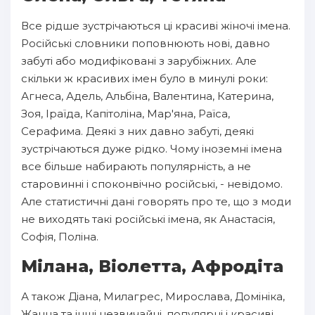
Все рідше зустрічаються ці красиві жіночі імена.
Російські словники поповнюють нові, давно
забуті або модифіковані з зарубіжних. Але
скільки ж красивих імен було в минулі роки:
Агнеса, Адель, Альбіна, Валентина, Катерина,
Зоя, Іраїда, Капітоліна, Мар'яна, Раїса,
Серафима. Деякі з них давно забуті, деякі
зустрічаються дуже рідко. Чому іноземні імена
все більше набирають популярність, а не
старовинні і споконвічно російські, - невідомо.
Але статистичні дані говорять про те, що з моди
не виходять такі російські імена, як Анастасія,
Софія, Поліна.
Мілана, Віолетта, Афродіта
А також Діана, Милагрес, Мирослава, Домініка,
Жанна та інші незвичайні, популярні і красиві