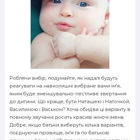
Роблячи вибір, подумайте, як надалі будуть
реагувати на навколишні вибране вами ім'я,
яким буде зменшувально-пестливе звертання
до дитини. Що краще, бути Наташею і Наточкой,
Василиною і Васьком? Хоча обидва ці варіанту в
повному звучанні досить красиві жіночі імена.
Добре, якщо батьки виберуть кілька варіантів,
поєднуючи прізвище, ім'я та по батькові