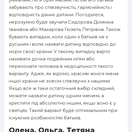
забувають про співзвучність, гармонійність і
відповідність даних дитини. Погодьтеся,
нерозумно буде звучати Сидорова Домініка
Іванівна або Макарова Гюзель Петрівна. Також
бувають випадки, коли один з батьків не є
руським і воліє назвати дитину відповідно до
норм своєї країни. У такому випадку варто
називати дочка подвійним ім'ям або
переконати чоловіка в недоцільності такого
варіанту. Адже, як відомо, красиві жіночі імена
іншої країни не зовсім співзвучні з нашими.
Якщо все ж таки остаточний вибір складний,
можете назвати дитину одним іменем, а
хрестити під абсолютно іншим, якщо воно є у
святцях. Такий варіант буде оптимальним при
існуючих розбіжностях батьків.
Олена, Ольга, Тетяна