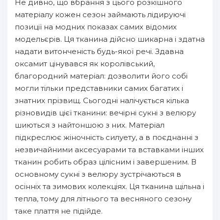
Не дивно, що вбрання з цього розкішного
матеріалу кожен сезон займають лідируючі
позиції на модних показах самих відомих
модельєрів. Ця тканина дійсно шикарна і здатна
надати витонченість будь-якої речі. Здавна
оксамит цінувався як королівський,
благородний матеріал: дозволити його собі
могли тільки представники самих багатих і
знатних прізвищ. Сьогодні налічується кілька
різновидів цієї тканини: вечірні сукні з велюру
шиються з найтоншою з них. Матеріал
підкреслює жіночність силуету, а в поєднанні з
незвичайними аксесуарами та вставками інших
тканин робить образ цілісним і завершеним. В
основному сукні з велюру зустрічаються в
осінніх та зимових колекціях. Ця тканина щільна і
тепла, тому для літнього та весняного сезону
таке плаття не підійде.