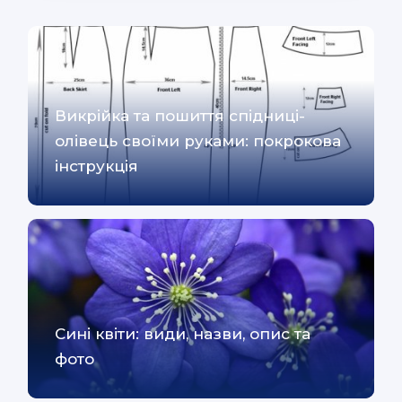
Викрійка та пошиття спідниці-
олівець своїми руками: покрокова
інструкція
Сині квіти: види, назви, опис та
фото