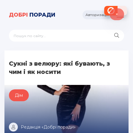
×
ДОБРІ
ПОРАДИ
Авторизація
Сукні з велюру: які бувають, з
чим і як носити
Дім
Редакція «Добрі поради»