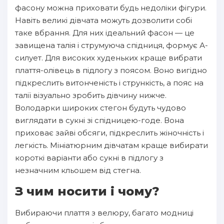
фасону можна приховати будь недоліки фігури.
Навіть великі дівчата можуть дозволити собі
таке вбрання. Для них ідеальний фасон — це
завищена талія і струмуюча спідниця, формує А-
силует. Для високих худеньких краще вибрати
плаття-олівець в підлогу з поясом. Воно вигідно
підкреслить витонченість і стрункість, а пояс на
талії візуально зробить дівчину нижче.
Володарки широких стегон будуть чудово
виглядати в сукні зі спідницею-годе. Вона
приховає зайві обсяги, підкреслить жіночність і
легкість. Мініатюрним дівчатам краще вибирати
короткі варіанти або сукні в підлогу з
незначним кльошем від стегна.
З чим носити і чому?
Вибираючи плаття з велюру, багато модниці