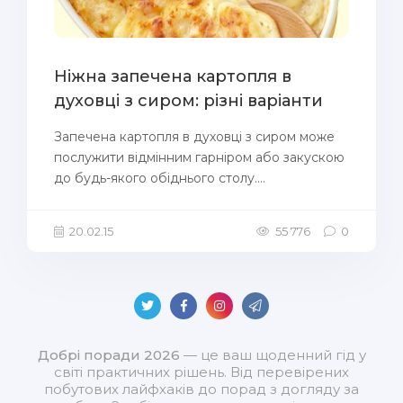
Ніжна запечена картопля в
духовці з сиром: різні варіанти
Запечена картопля в духовці з сиром може
послужити відмінним гарніром або закускою
до будь-якого обіднього столу....
20.02.15
55 776
0
Добрі поради 2026
— це ваш щоденний гід у
світі практичних рішень. Від перевірених
побутових лайфхаків до порад з догляду за