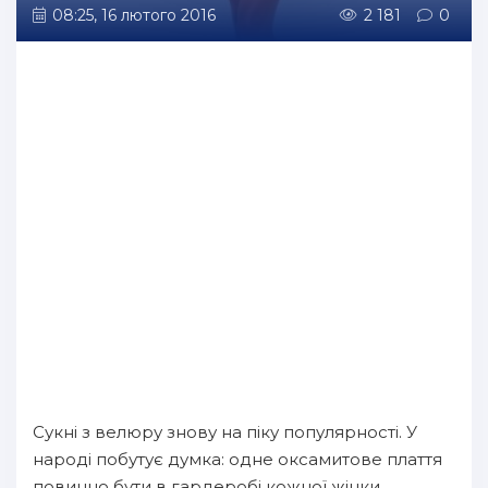
08:25, 16 лютого 2016
2 181
0
Сукні з велюру знову на піку популярності. У
народі побутує думка: одне оксамитове плаття
повинно бути в гардеробі кожної жінки,