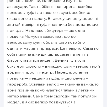
роблять помилки, підбираючи взуття та
аксесуари. Так, найбільш поширена похибка —
велюрові туфлі до такого ж сукні, особливо
якщо воно в підлогу. В такому випадку доречні
звичайні шкіряні туфлі-човники без додаткових
прикрас. Надлишок біжутерії — ще одна
помилка. Чомусь вважається, що до
велюровому сукні обов'язково потрібно
одягати масивні прикраси. Це невірно. Сама по
собі тканина вже шикарна, саме на неї і на
фасон ставиться акцент. Велика кількість
біжутерії корисно у випадку, коли матеріал і крій
вбрання прості і нехитрі. Нарешті, остання
помилка — невдалий підбір інших речей у
гардеробі. Оскільки велюр — тканина важка, то
вона повинна комбінуватися тільки з легкими
матеріалами. Саме тому сьогодні так популярні
моделі, в яких велюр поєднується з