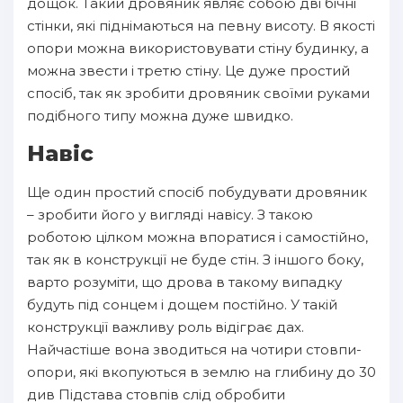
дощок. Такий дровяник являє собою дві бічні
стінки, які піднімаються на певну висоту. В якості
опори можна використовувати стіну будинку, а
можна звести і третю стіну. Це дуже простий
спосіб, так як зробити дровяник своїми руками
подібного типу можна дуже швидко.
Навіс
Ще один простий спосіб побудувати дровяник
– зробити його у вигляді навісу. З такою
роботою цілком можна впоратися і самостійно,
так як в конструкції не буде стін. З іншого боку,
варто розуміти, що дрова в такому випадку
будуть під сонцем і дощем постійно. У такій
конструкції важливу роль відіграє дах.
Найчастіше вона зводиться на чотири стовпи-
опори, які вкопуються в землю на глибину до 30
див Підстава стовпів слід обробити