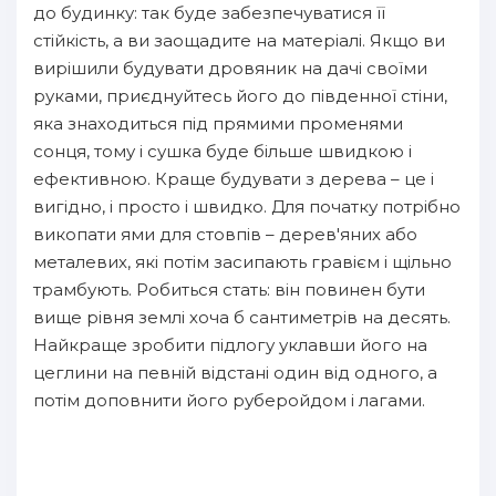
до будинку: так буде забезпечуватися її
стійкість, а ви заощадите на матеріалі. Якщо ви
вирішили будувати дровяник на дачі своїми
руками, приєднуйтесь його до південної стіни,
яка знаходиться під прямими променями
сонця, тому і сушка буде більше швидкою і
ефективною. Краще будувати з дерева – це і
вигідно, і просто і швидко. Для початку потрібно
викопати ями для стовпів – дерев'яних або
металевих, які потім засипають гравієм і щільно
трамбують. Робиться стать: він повинен бути
вище рівня землі хоча б сантиметрів на десять.
Найкраще зробити підлогу уклавши його на
цеглини на певній відстані один від одного, а
потім доповнити його руберойдом і лагами.