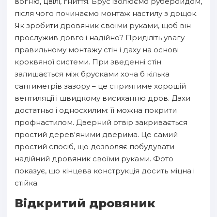
вогню, цвілі, гниття. Брус ізолюємо руберойдом,
після чого починаємо монтаж настилу з дощок.
Як зробити дровяник своїми руками, щоб він
прослужив довго і надійно? Приділіть увагу
правильному монтажу стін і даху на основі
кроквяної системи. При зведенні стін
залишається між брусками хоча б кілька
сантиметрів зазору – це сприятиме хорошій
вентиляції і швидкому висиханню дров. Дахи
достатньо і односхилим: її можна покрити
профнастилом. Дверний отвір закривається
простий дерев'яними дверима. Це самий
простий спосіб, що дозволяє побудувати
надійний дровяник своїми руками. Фото
показує, що кінцева конструкція досить міцна і
стійка.
Відкритий дровяник