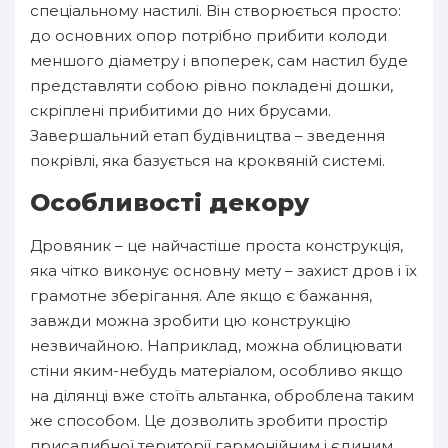
спеціальному настилі. Він створюється просто:
до основних опор потрібно прибити колоди
меншого діаметру і впоперек, сам настил буде
представляти собою рівно покладені дошки,
скріплені прибитими до них брусами.
Завершальний етап будівництва – зведення
покрівлі, яка базується на кроквяній системі.
Особливості декору
Дровяник – це найчастіше проста конструкція,
яка чітко виконує основну мету – захист дров і їх
грамотне зберігання. Але якщо є бажання,
завжди можна зробити цю конструкцію
незвичайною. Наприклад, можна облицювати
стіни яким-небудь матеріалом, особливо якщо
на ділянці вже стоїть альтанка, оброблена таким
же способом. Це дозволить зробити простір
присадибної території гармонійним і єдиним.