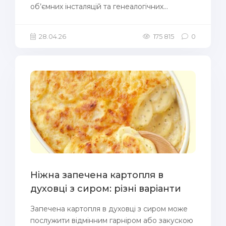
об’ємних інсталяцій та генеалогічних...
28.04.26
175 815
0
Ніжна запечена картопля в
духовці з сиром: різні варіанти
Запечена картопля в духовці з сиром може
послужити відмінним гарніром або закускою