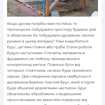
Якщо дрова потрібні вам постійно, то
пропонуємо побудувати простору будівлю для
їх зберігання. Як побудувати дровяник своїми
руками в цьому випадку? Нам знадобиться
брус, цегляні стовпи або труби. Етапи роботи
будуть наступними: Спочатку заливається
фундамент на глибину промерзання в
конкретному регіоні. Повинно бути від
чотирьох стовпчиків, на яких буде триматися
каркас. Для створення каркаса майбутнього
дровяника беремо товстий брус, який згодом
буде обшитий дерев'яним настилом. Брус
обов'язково обробляємо спеціальними
просоченнями, які захистять поверхню від