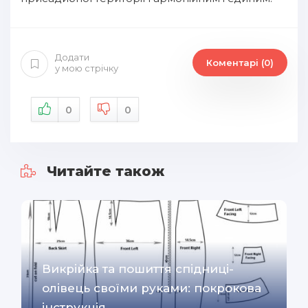
Додати
Коментарі (0)
у мою стрічку
0
0
Читайте також
Викрійка та пошиття спідниці-
олівець своїми руками: покрокова
інструкція