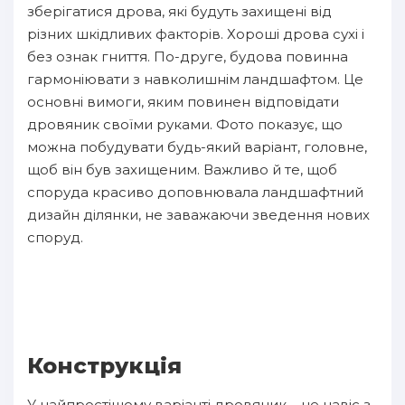
зберігатися дрова, які будуть захищені від
різних шкідливих факторів. Хороші дрова сухі і
без ознак гниття. По-друге, будова повинна
гармоніювати з навколишнім ландшафтом. Це
основні вимоги, яким повинен відповідати
дровяник своїми руками. Фото показує, що
можна побудувати будь-який варіант, головне,
щоб він був захищеним. Важливо й те, щоб
споруда красиво доповнювала ландшафтний
дизайн ділянки, не заважаючи зведення нових
споруд.
Конструкція
У найпростішому варіанті дровяник – це навіс з