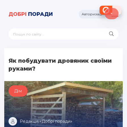
×
ДОБРІ
ПОРАДИ
Авторизація
Як побудувати дровяник своїми
руками?
Дім
Редакція «Добрі поради»