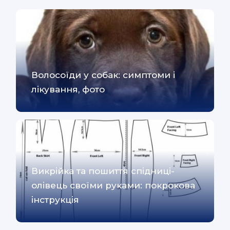
Волосоїди у собак: симптоми і
лікування, фото
Викрійка та пошиття спідниці-
олівець своїми руками: покрокова
інструкція