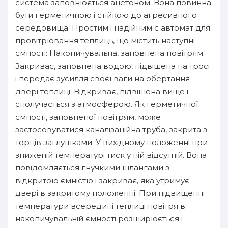
система заповнюється ацетоном. Вона повинна
бути герметичною і стійкою до агресивного
середовища. Простим і надійним є автомат для
провітрювання теплиць, що містить наступні
ємності: Накопичувальна, заповнена повітрям.
Закриває, заповнена водою, підвішена на тросі
і передає зусилля своєї ваги на обертання
двері теплиці. Відкриває, підвішена вище і
сполучається з атмосферою. Як герметичної
ємності, заповненої повітрям, може
застосовуватися каналізаційна труба, закрита з
торців заглушками. У вихідному положенні при
зниженій температурі тиск у ній відсутній. Вона
повідомляється гнучкими шлангами з
відкритою ємністю і закриває, яка утримує
двері в закритому положенні. При підвищенні
температури всередині теплиці повітря в
накопичувальній ємності розширюється і