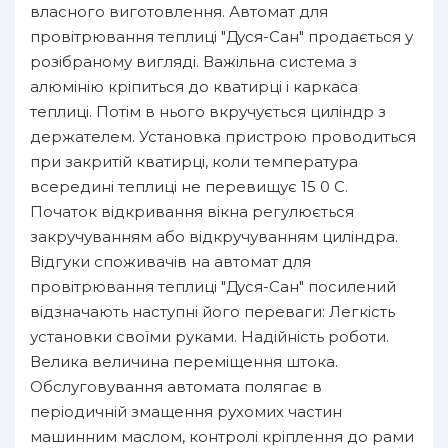
власного виготовлення. Автомат для
провітрювання теплиці "Дуся-Сан" продається у
розібраному вигляді. Важільна система з
алюмінію кріпиться до кватирці і каркаса
теплиці. Потім в нього вкручується циліндр з
держателем. Установка пристрою проводиться
при закритій кватирці, коли температура
всередині теплиці не перевищує 15 0 С.
Початок відкривання вікна регулюється
закручуванням або відкручуванням циліндра.
Відгуки споживачів на автомат для
провітрювання теплиці "Дуся-Сан" посилений
відзначають наступні його переваги: Легкість
установки своїми руками. Надійність роботи.
Велика величина переміщення штока.
Обслуговування автомата полягає в
періодичній змащення рухомих частин
машинним маслом, контролі кріплення до рами