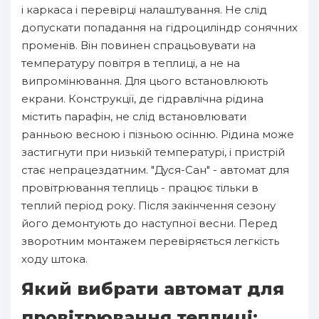
і каркаса і перевірці налаштування. Не слід
допускати попадання на гідроциліндр сонячних
променів. Він повинен спрацьовувати на
температуру повітря в теплиці, а не на
випромінювання. Для цього встановлюють
екрани. Конструкції, де гідравлічна рідина
містить парафін, не слід встановлювати
ранньою весною і пізньою осінню. Рідина може
застигнути при низькій температурі, і пристрій
стає непрацездатним. "Дуся-Сан" - автомат для
провітрювання теплиць - працює тільки в
теплий період року. Після закінчення сезону
його демонтують до наступної весни. Перед
зворотним монтажем перевіряється легкість
ходу штока.
Який вибрати автомат для
провітрювання теплиці: