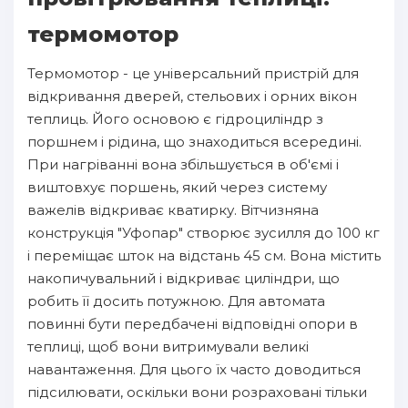
термомотор
Термомотор - це універсальний пристрій для
відкривання дверей, стельових і орних вікон
теплиць. Його основою є гідроциліндр з
поршнем і рідина, що знаходиться всередині.
При нагріванні вона збільшується в об'ємі і
виштовхує поршень, який через систему
важелів відкриває кватирку. Вітчизняна
конструкція "Уфопар" створює зусилля до 100 кг
і переміщає шток на відстань 45 см. Вона містить
накопичувальний і відкриває циліндри, що
робить її досить потужною. Для автомата
повинні бути передбачені відповідні опори в
теплиці, щоб вони витримували великі
навантаження. Для цього їх часто доводиться
підсилювати, оскільки вони розраховані тільки