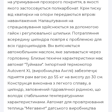
на утримування прозорого покриття, в якості
якого застосовується полікарбонат. Крім тиску
від кватирки на опори передаються вітрові
навантаження. Налаштування на
спрацьовування здійснюється за допомогою
гайок і регулювальної шпильки. Потрапляння
всередину циліндра повітря є проблемою для
всіх гідроциліндрів. Він витісняється
автомобільним маслом, яке заливається через
горловину. Близькі технічні характеристики має
автомат "Туймази". Імпортний термомотор
Autovent XL (виробництва Англії) забезпечує
підняття рам вагою до 55 кг на висоту до 30 см.
Конструкція виконана з легкого сплаву, а
циліндр, заповнений гідравлічної рідиною, що
володіє стабільними температурними
характеристиками. Автомат для провітрювання
теплиць "Мегавент" датського виробництва