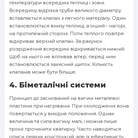
температури всередині теплиці і зовні.
Всередину відрізка труби великого діаметру
вставляється клапан з легкого матеріалу. Один
встановлюється внизу теплиці, а інший - нагорі,
на протилежній стороні. Потік теплого повітря
відкриває верхній клапан. За рахунок
розрідження всередині відкривається нижній.
Щоб на нього не впливав вітер, перед ним
встановлюється захисний щиток. Кількість
клапанів може бути більше.
4. Біметалічні системи
Принцип дії заснований на вигині металевої
пластини при нагріванні. При охолодженні вона
повертається у вихідне положення. Однак
величина та сила вигину малі, і можна лише
трохи прочинити кватирку. Часто наводяться
описи деяких конструкцій, але їх ефективність