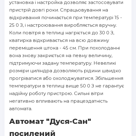
установка і настройка дозволяє застосовувати
пристрій довгі роки. Спрацьовування на
відкривання починається при температурі 15 -
25 0 З, і настроювання виробляється вручну.
Коли повітря в теплиці нагріється до 30 0 З,
кватирка відкривається на всю довжину
переміщення штока - 45 см. При похолоданні
вона знову закриється на певну величину,
підтримуючи задану температуру. Невеликі
розміри циліндра дозволяють рідини швидко
прогріватися або охолоджуватися. Збільшення
температури в теплиці вище 50 0 З не гарантує
надійну роботу пристрою. Сильні вітри
негативно впливають на працездатність
автомата.
Автомат "Дуся-Сан"
посилений