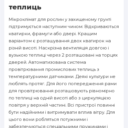
теплиць
Мікроклімат для рослин у захищеному грунті
підтримується наступним чином: Відкриваються
кватирки, фрамуги або двері. Кращим
варіантом є розташування двох кватирок на
різній висоті. Наскрізна вентиляція довгою і
вузькою теплиці через 2 розташовані на торцях
дверей. Автоматизована система
провітрювання промислових теплиць з
температурними датчиками. Деякі культури не
люблять протяг. Для його попередження рами
для провітрювання розташовують рівномірно
по теплиці на одній висоті або з циркуляцією
повітря у верхній частині. Всі пристрої повинні
бути надійними і витримувати вплив вітру. Для
цього вони робляться потужними і
забезпечуються спеціальними пружинами і