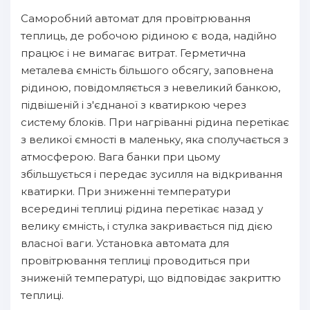
Саморобний автомат для провітрювання
теплиць, де робочою рідиною є вода, надійно
працює і не вимагає витрат. Герметична
металева ємність більшого обсягу, заповнена
рідиною, повідомляється з невеликий банкою,
підвішеній і з'єднаної з кватиркою через
систему блоків. При нагріванні рідина перетікає
з великої ємності в маленьку, яка сполучається з
атмосферою. Вага банки при цьому
збільшується і передає зусилля на відкривання
кватирки. При зниженні температури
всередині теплиці рідина перетікає назад у
велику ємність, і стулка закривається під дією
власної ваги. Установка автомата для
провітрювання теплиці проводиться при
зниженій температурі, що відповідає закриттю
теплиці.