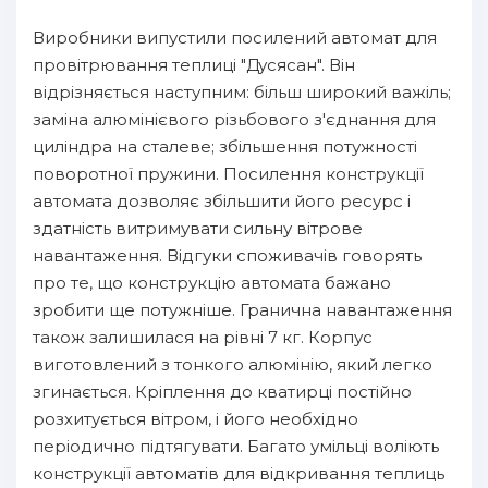
Виробники випустили посилений автомат для
провітрювання теплиці "Дусясан". Він
відрізняється наступним: більш широкий важіль;
заміна алюмінієвого різьбового з'єднання для
циліндра на сталеве; збільшення потужності
поворотної пружини. Посилення конструкції
автомата дозволяє збільшити його ресурс і
здатність витримувати сильну вітрове
навантаження. Відгуки споживачів говорять
про те, що конструкцію автомата бажано
зробити ще потужніше. Гранична навантаження
також залишилася на рівні 7 кг. Корпус
виготовлений з тонкого алюмінію, який легко
згинається. Кріплення до кватирці постійно
розхитується вітром, і його необхідно
періодично підтягувати. Багато умільці воліють
конструкції автоматів для відкривання теплиць