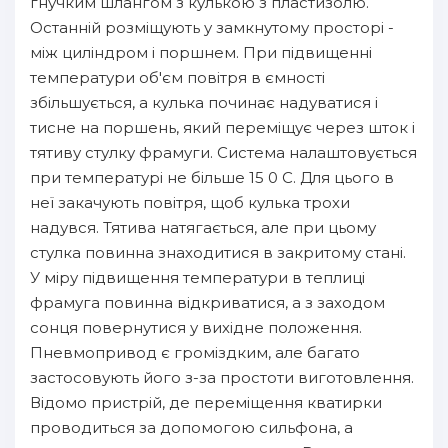
гнучким шлангом з кулькою з пластизолю.
Останній розміщують у замкнутому просторі -
між циліндром і поршнем. При підвищенні
температури об'єм повітря в ємності
збільшується, а кулька починає надуватися і
тисне на поршень, який переміщує через шток і
тятиву стулку фрамуги. Система налаштовується
при температурі не більше 15 0 С. Для цього в
неї закачують повітря, щоб кулька трохи
надувся. Тятива натягається, але при цьому
стулка повинна знаходитися в закритому стані.
У міру підвищення температури в теплиці
фрамуга повинна відкриватися, а з заходом
сонця повернутися у вихідне положення.
Пневмопривод є громіздким, але багато
застосовують його з-за простоти виготовлення.
Відомо пристрій, де переміщення кватирки
проводиться за допомогою сильфона, а