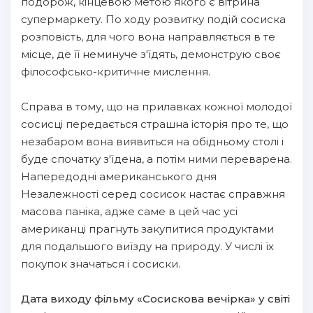
подорож, кінцевою метою якого є вітрина
супермаркету. По ходу розвитку подій сосиска
розповість, для чого вона направляється в те
місце, де її неминуче з'їдять, демонструю своє
філософсько-критичне мислення.
Справа в тому, що на прилавках кожної молодої
сосисці передається страшна історія про те, що
незабаром вона виявиться на обідньому столі і
буде спочатку з'їдена, а потім ними переварена.
Напередодні американського дня
Незалежності серед сосисок настає справжня
масова паніка, адже саме в цей час усі
американці прагнуть закупитися продуктами
для подальшого виїзду на природу. У числі їх
покупок значаться і сосиски.
Дата виходу фільму «Сосискова вечірка» у світі