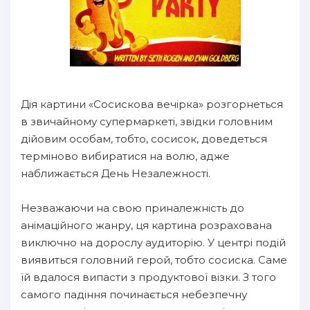
Дія картини «Сосискова вечірка» розгорнеться
в звичайному супермаркеті, звідки головним
дійовим особам, тобто, сосисок, доведеться
терміново вибиратися на волю, адже
наближається День Незалежності.
Незважаючи на свою приналежність до
анімаційного жанру, ця картина розрахована
виключно на дорослу аудиторію. У центрі подій
виявиться головний герой, тобто сосиска. Саме
їй вдалося випасти з продуктової візки. З того
самого падіння починається небезпечну