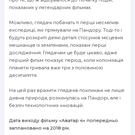
показаних у легендарних фільмах.
Можливо, глядачі побачать ті перші несміливі
експедиції, які прямували на Пандору. Тоді-то і
будуть розкриті деякі деталі стосунків місцевих
мешканців із землянами, показані перші
дослідження. Глядачам це буде цікаво, адже
перший фільм показує період, коли колонізація
планети тривала вже три з половиною
десятиліття.
На цей раз вразити глядачів покликані не лише
дивна природа, розкинулась на Пандорі, але і
безліч технологічних інновацій.
Дата виходу фільму «Аватар 4» попередньо
заплановано на 2018 рік.