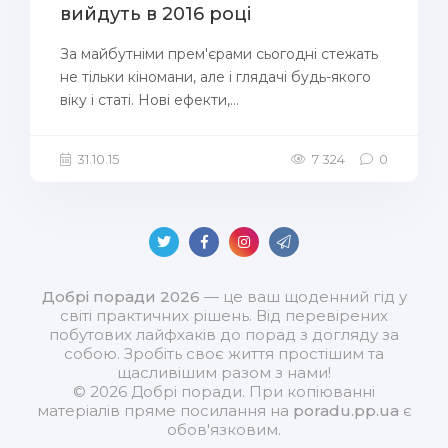
вийдуть в 2016 році
За майбутніми прем'єрами сьогодні стежать
не тільки кіномани, але і глядачі будь-якого
віку і статі. Нові ефекти,...
31.10.15
7 324
0
Добрі поради 2026
— це ваш щоденний гід у
світі практичних рішень. Від перевірених
побутових лайфхаків до порад з догляду за
собою. Зробіть своє життя простішим та
щасливішим разом з нами!
© 2026 Добрі поради. При копіюванні
матеріалів пряме посилання на
poradu.pp.ua
є
обов'язковим.