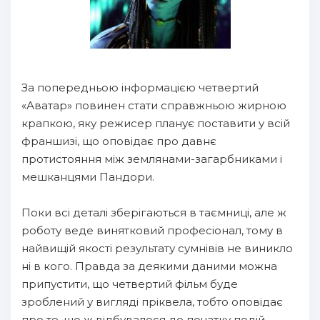
За попередньою інформацією четвертий
«Аватар» повинен стати справжньою жирною
крапкою, яку режисер планує поставити у всій
франшизі, що оповідає про давнє
протистояння між землянами-загарбниками і
мешканцями Пандори.
Поки всі деталі зберігаються в таємниці, але ж
роботу веде винятковий професіонал, тому в
найвищій якості результату сумнівів не виникло
ні в кого. Правда за деякими даними можна
припустити, що четвертий фільм буде
зроблений у вигляді пріквела, тобто оповідає
про те, що ж відбувалося до початку подій,