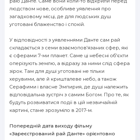
раю Данте. Саме вони коли-то відкрили перед
людством нове, особливе уявлення про
загадковому місці, де для людських душ
уготовані блаженство і спокій.
У відповідності з уявленнями Данте сам рай
складається з семи взаємопов'язаних сфер, які
є сферами 7-ми планет. Саме ці небесні об'єкти
оперізують землю, а відразу за ними слід сфера
зірок. Там для душі уготовані не тільки
херувими, але й кришталеве небо, а також
Серафими і власне Эмпирия, де душі належить
відповідальна зустріч з самим Богом. Про те, як
будуть розвиватися події в цій незвичайній
картині, стане зрозуміло в 2017-м.
Попередній дата виходу фільму
«Зареєстрований рай Данте» орієнтовно