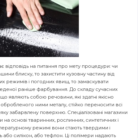
є відповідь на питання про мету процедури: чи
шини блиску, то захистити кузовну частину від
х режимів і погодних явищ, то замаскувати
веденої раніше фарбування. До складу сучасних
що являють собою речовини, які здатні якісно
 обробленого ними металу, стійко переносити всі
ь-яку забарвлену поверхню. Спеціалізовані магазини
на основі тваринних, рослинних, синтетичних і
мпературному режимі вони стають твердими і
 або силікон, або тефлон. Ці полімери надають