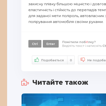
захисну плівку більшою міцністю і довгові
еластичність і стійкість до перепадів т
для заданої мети поліроль, автовласник 
полірування автомобіля своїми руками.
Помітили поб
И
лку?
Ctrl
Enter
Виділіть текст і натисніть
Ct
Подобається
0
Не подоба
Читайте також