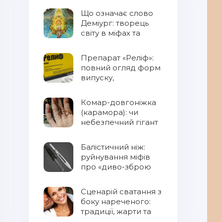
Що означає слово
Деміург: творець
світу в міфах та
фентезі
Препарат «Реліф»:
повний огляд форм
випуску,
властивостей та
правил
Комар-довгоніжка
застосування
(карамора): чи
небезпечний гігант
для людини?
Балістичний ніж:
руйнування міфів
про «диво-зброю
Сценарій сватання з
боку нареченого:
традиції, жарти та
сучасний підхід