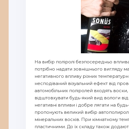
На вибір поліролі безпосередньо вплива
потрібно надати зовнішнього вигляду ма
негативного впливу різних температурни
несподіваний візуальний ефект від про
автомобільних поліролей входять воски, 
відштовхувати будь-який вид вологи від
негативні впливи і добре лягати на буд
пропонують великий вибір автополироли 
мінеральних восків. При кімнатному те
пластичними. До їх складу також додають