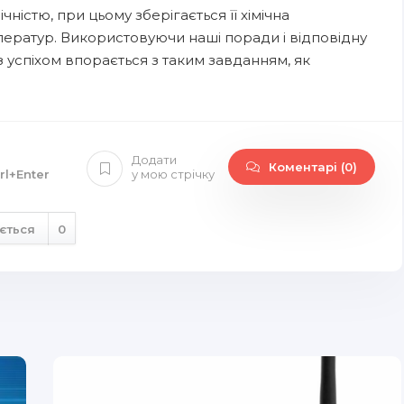
чністю, при цьому зберігається її хімічна
емператур. Використовуючи наші поради і відповідну
з успіхом впорається з таким завданням, як
Додати
Коментарі (0)
rl+Enter
у мою стрічку
ється
0