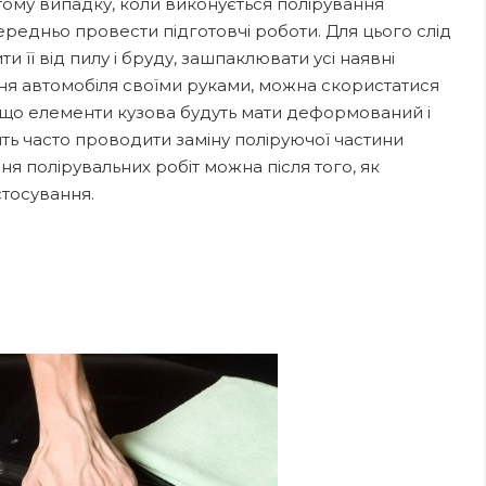
тому випадку, коли виконується полірування
ередньо провести підготовчі роботи. Для цього слід
 її від пилу і бруду, зашпаклювати усі наявні
ня автомобіля своїми руками, можна скористатися
кщо елементи кузова будуть мати деформований і
ь часто проводити заміну поліруючої частини
я полірувальних робіт можна після того, як
стосування.