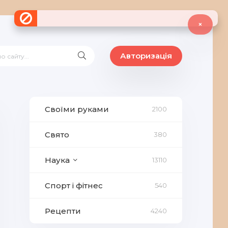
×
Авторизація
Своїми руками
2100
Свято
380
Наука
13110
Спорт і фітнес
540
Рецепти
4240