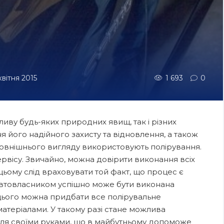
квітня 2015
1 693
0
иву будь-яких природних явищ, так і різних
 його надійного захисту та відновлення, а також
овнішнього вигляду використовують полірування.
рвісу. Звичайно, можна довірити виконання всіх
цьому слід враховувати той факт, що процес є
втовласником успішно може бути виконана
 цього можна придбати все полірувальне
атеріалами. У такому разі стане можлива
іля своїми руками, що в майбутньому допоможе