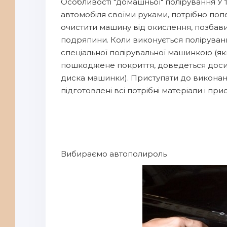
Особливості "домашньої" полірування У 
автомобіля своїми руками, потрібно поп
очистити машину від окислення, позбавити
подряпини. Коли виконується поліруван
спеціальної полірувальної машинкою (я
пошкоджене покриття, доведеться досит
диска машинки). Приступати до виконанн
підготовлені всі потрібні матеріали і при
Вибираємо автополироль