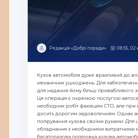
Редакція «Добрі поради»
08:55, 02 
Кузов автомобіля дуже вразливий до впл
механічних ушкоджень. Для забезпечення
для надання йому більш привабливого з
Ця операція є окремою послугою автосе
необхідних робіт фахівцям СТО, але при 
досить дорогим задоволенням. Однак а
полірування кузова своїми руками. Для
обладнання з необхідними витратними м
багаторазова поліровка кузова автомоб