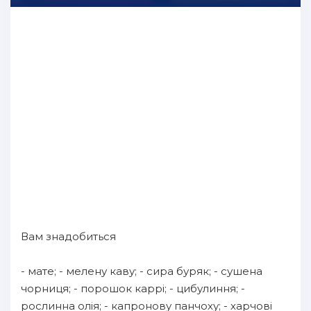
Вам знадобиться
- мате; - мелену каву; - сира буряк; - сушена
чорниця; - порошок каррі; - цибулиння; -
рослинна олія; - капронову панчоху; - харчові