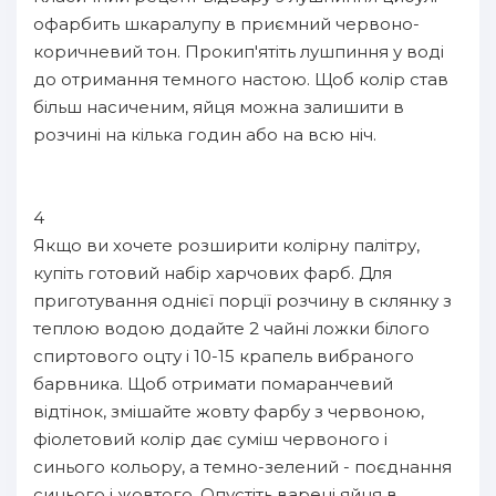
офарбить шкаралупу в приємний червоно-
коричневий тон. Прокип'ятіть лушпиння у воді
до отримання темного настою. Щоб колір став
більш насиченим, яйця можна залишити в
розчині на кілька годин або на всю ніч.
4
Якщо ви хочете розширити колірну палітру,
купіть готовий набір харчових фарб. Для
приготування однієї порції розчину в склянку з
теплою водою додайте 2 чайні ложки білого
спиртового оцту і 10-15 крапель вибраного
барвника. Щоб отримати помаранчевий
відтінок, змішайте жовту фарбу з червоною,
фіолетовий колір дає суміш червоного і
синього кольору, а темно-зелений - поєднання
синього і жовтого. Опустіть варені яйця в