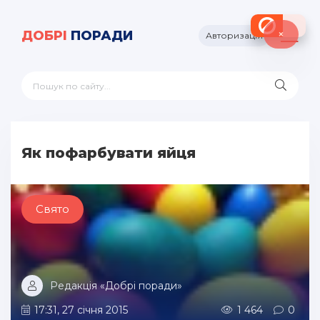
×
ДОБРІ
ПОРАДИ
Авторизація
Як пофарбувати яйця
Свято
Редакція «Добрі поради»
17:31, 27 січня 2015
1 464
0