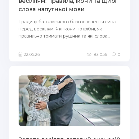
весіллям: правила, ікони та щирі
слова напутньої мови
Традиції батьківського благословення сина
перед весіллям. Які ікони потрібні, як
правильно тримати рушник та які слова...
22.05.26
83 056
0