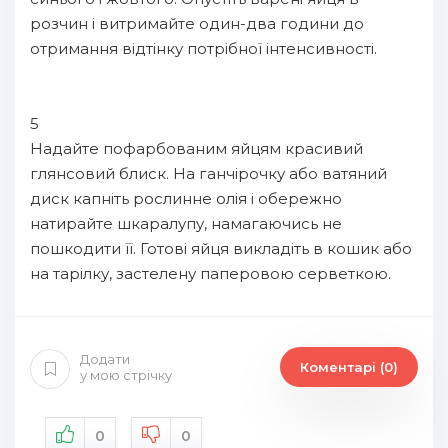
розчин і витримайте один-два години до
отримання відтінку потрібної інтенсивності.
5
Надайте пофарбованим яйцям красивий
глянсовий блиск. На ганчірочку або ватяний
диск капніть рослинне олія і обережно
натирайте шкаралупу, намагаючись не
пошкодити її. Готові яйця викладіть в кошик або
на тарілку, застелену паперовою серветкою.
Додати
Коментарі (0)
у мою стрічку
0
0