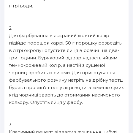
літрі води.
2
Для фарбування в яскравий жовтий колір
підійде порошок каррі. 50 г порошку розведіть
в літрі окропу і опустите яйця в розчин на два-
три години. Буряковий відвар надасть яйцям
темно-рожевий колір, а настій з сушеної
чорниці зробить їх синіми. Для приготування
фарбувального розчину натріть на дрібну тертці
буряк і прокип'ятіть її у літрі води, а жменю сухих
ягід чорниці зваріть до отримання насиченого
кольору. Опустіть яйця у фарбу.
3
Класичний рецепт відвару з лушпиння цибулі