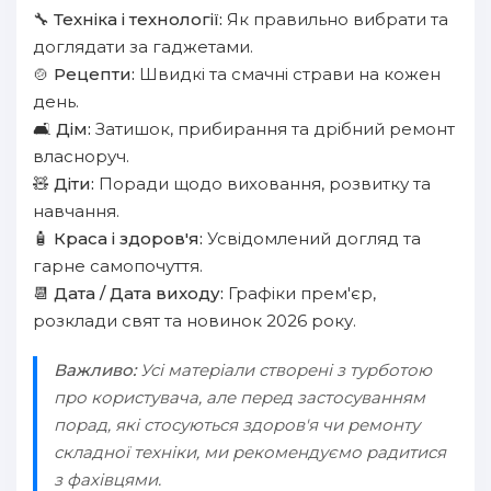
🔧
Техніка і технології:
Як правильно вибрати та
доглядати за гаджетами.
🍲
Рецепти:
Швидкі та смачні страви на кожен
день.
🛋️
Дім:
Затишок, прибирання та дрібний ремонт
власноруч.
🧸
Діти:
Поради щодо виховання, розвитку та
навчання.
🧴
Краса і здоров'я:
Усвідомлений догляд та
гарне самопочуття.
📆
Дата / Дата виходу:
Графіки прем'єр,
розклади свят та новинок 2026 року.
Важливо:
Усі матеріали створені з турботою
про користувача, але перед застосуванням
порад, які стосуються здоров'я чи ремонту
складної техніки, ми рекомендуємо радитися
з фахівцями.