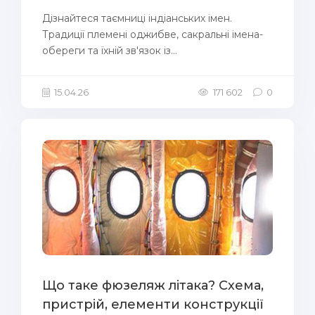
Дізнайтеся таємниці індіанських імен.
Традиції племені оджибве, сакральні імена-
обереги та їхній зв'язок із...
15.04.26
171 602
0
Що таке фюзеляж літака? Схема,
пристрій, елементи конструкції