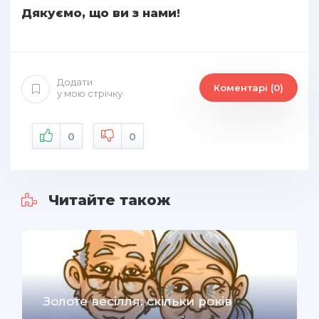
Дякуємо, що ви з нами!
Додати
Коментарі (0)
у мою стрічку
0
0
Читайте також
Золоте весілля: скільки років