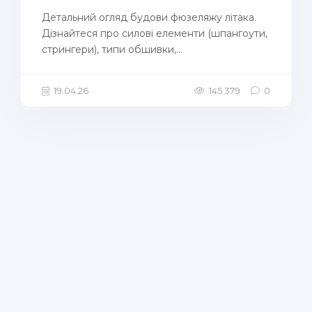
Детальний огляд будови фюзеляжу літака.
Дізнайтеся про силові елементи (шпангоути,
стрингери), типи обшивки,...
19.04.26
145 379
0