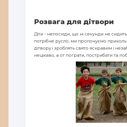
Розвага для дітвори
Діти - непосиди, що ні секунди не сидит
потрібне русло, ми пропонуємо прикольн
дітвору і зроблять свято яскравим і незаб
нецікаво, а от пограти, пострибати та по