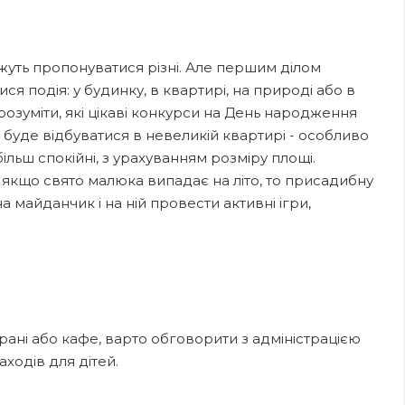
уть пропонуватися різні. Але першим ділом
я подія: у будинку, в квартирі, на природі або в
розуміти, які цікаві конкурси на День народження
буде відбуватися в невеликій квартирі - особливо
льш спокійні, з урахуванням розміру площі.
а якщо свято малюка випадає на літо, то присадибну
майданчик і на ній провести активні ігри,
рані або кафе, варто обговорити з адміністрацією
ходів для дітей.