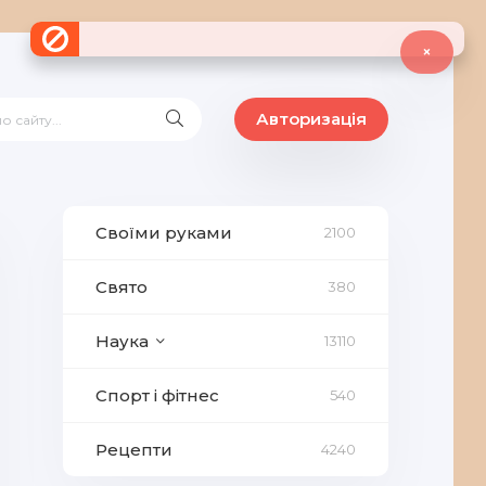
×
Авторизація
Своїми руками
2100
Свято
380
Наука
13110
Спорт і фітнес
540
Рецепти
4240