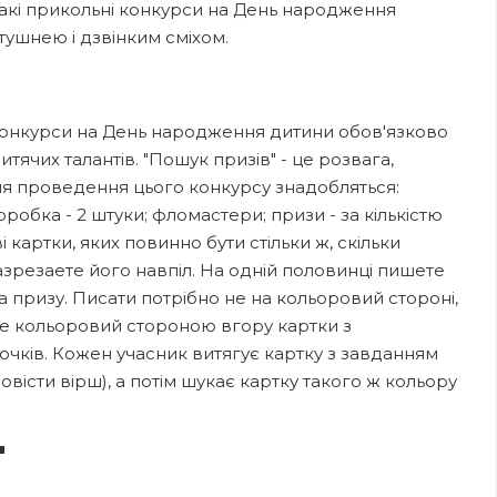
 Такі прикольні конкурси на День народження
ушнею і дзвінким сміхом.
ві конкурси на День народження дитини обов'язково
тячих талантів. "Пошук призів" - це розвага,
ля проведення цього конкурсу знадобляться:
оробка - 2 штуки; фломастери; призи - за кількістю
 картки, яких повинно бути стільки ж, скільки
азрезаете його навпіл. На одній половинці пишете
а призу. Писати потрібно не на кольоровий стороні,
єте кольоровий стороною вгору картки з
очків. Кожен учасник витягує картку з завданням
овісти вірш), а потім шукає картку такого ж кольору
"