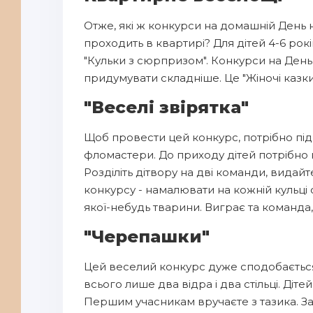
Отже, які ж конкурси на домашній День
проходить в квартирі? Для дітей 4-6 рокі
"Кульки з сюрпризом". Конкурси на Ден
придумувати складніше. Це "Жіночі казки",
"Веселі звірятка"
Щоб провести цей конкурс, потрібно підгот
фломастери. До приходу дітей потрібно н
Розділіть дітвору на дві команди, видай
конкурсу - намалювати на кожній кульці
якої-небудь тварини. Виграє та команда
"Черепашки"
Цей веселий конкурс дуже сподобаєтьс
всього лише два відра і два стільці. Діт
Першим учасникам вручаєте з тазика. Зав