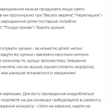
 народження можна придумати, якщо свято
в ми пропонуємо гри "Веселі звірята", "Черепашки" і
ь народження дітям постарше потрібно
 "Пошук призів" і "Біжить кулька".
увати: кульки - за кількістю дітей; нитки;
адути всі кульки і зав'язати хвостики ниткою.
те кожному по кульці і фломастеру. Завдання
 оченята, носик, вушка, одним словом, мордочку
, яка швидше впорається із завданням.
я малюкам. Для його проведення знадобляться
ей поділяєте на дві команди і вибудовуєте в шеренгу.
дання конкурсу - стати на карачки, надіти на