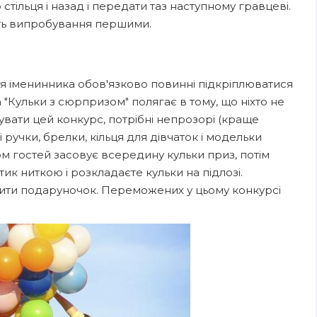
 стільця і назад і передати таз наступному гравцеві.
уть випробування першими.
 іменинника обов'язково повинні підкріплюватися
 "Кульки з сюрпризом" полягає в тому, що ніхто не
зувати цей конкурс, потрібні непрозорі (краще
і ручки, брелки, кільця для дівчаток і модельки
м гостей засовує всередину кульки приз, потім
ик ниткою і розкладаєте кульки на підлозі.
явити подаруночок. Переможених у цьому конкурсі