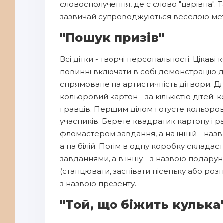
словосполучення, де є слово "царівна".
зазвичай супроводжуються веселою мет
"Пошук призів"
Всі дітки - творчі персональності. Ціка
повинні включати в собі демонстрацію ди
спрямоване на артистичність дітвори. Д
кольоровий картон - за кількістю дітей; к
гравців. Першим ділом готуєте кольорові
учасників. Берете квадратик картону і р
фломастером завдання, а на іншій - назв
а на білій. Потім в одну коробку склада
завданнями, а в іншу - з назвою подарун
(станцювати, заспівати пісеньку або розп
з назвою презенту.
"Той, що біжить кулька