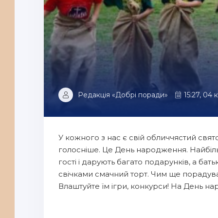
Редакція «Добрі поради»
15:27, 04 
У кожного з нас є свій обличчястий свято,
голосніше. Це День народження. Найбіль
гості і дарують багато подарунків, а бат
свічками смачний торт. Чим ще порадува
Влаштуйте їм ігри, конкурси! На День 