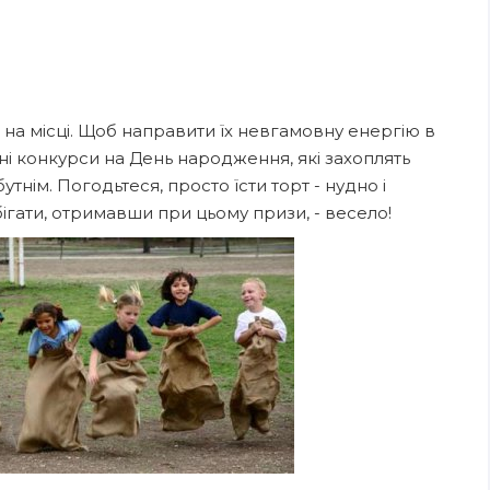
ь на місці. Щоб направити їх невгамовну енергію в
і конкурси на День народження, які захоплять
утнім. Погодьтеся, просто їсти торт - нудно і
бігати, отримавши при цьому призи, - весело!