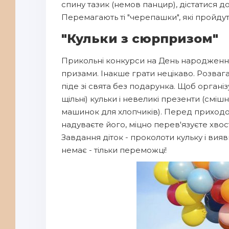
спину тазик (немов панцир), дістатися до
Перемагають ті "черепашки", які пройд
"Кульки з сюрпризом"
Прикольні конкурси на День народження
призами. Інакше грати нецікаво. Розвага
піде зі свята без подарунка. Щоб органі
щільні) кульки і невеликі презенти (смішн
машинок для хлопчиків). Перед приходо
надуваєте його, міцно перев'язуєте хвост
Завдання діток - проколоти кульку і ви
немає - тільки переможці!