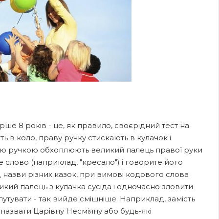
ше 8 років - це, як правило, своєрідний тест на
ють в коло, праву ручку стискають в кулачок і
ою ручкою обхоплюють великий палець правої руки
ве слово (наприклад, "кресало") і говорите його
назви різних казок, при вимові кодового слова
икий палець з кулачка сусіда і одночасно зловити
лутувати - так вийде смішніше. Наприклад, замість
назвати Царівну Несміяну або будь-які