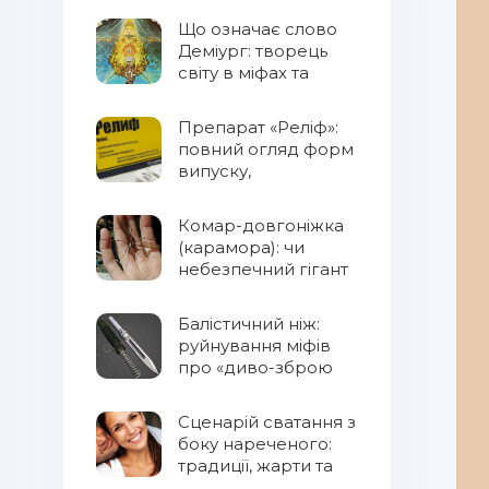
Що означає слово
Деміург: творець
світу в міфах та
фентезі
Препарат «Реліф»:
повний огляд форм
випуску,
властивостей та
правил
Комар-довгоніжка
застосування
(карамора): чи
небезпечний гігант
для людини?
Балістичний ніж:
руйнування міфів
про «диво-зброю
Сценарій сватання з
боку нареченого:
традиції, жарти та
сучасний підхід