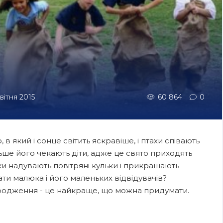
квітня 2015
60 864
0
 в який і сонце світить яскравіше, і птахи співають
ше його чекають діти, адже це свято приходять
ьки надувають повітряні кульки і прикрашають
ти малюка і його маленьких відвідувачів?
народження - це найкраще, що можна придумати.