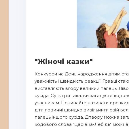
"Жіночі казки"
Конкурси на День народження дітям стар
уважність і швидкість реакції. Гравці ста
виставляють вгору великий палець. Лів
сусіда. Суть гри така: ви загадуєте кодо
учасникам. Починайте називати врозкид 
діти повинні швидко вивільнити свій вел
палець іншого сусіда. Дітвору можна зап
кодового слова "Царівна-Лебідь" можна 